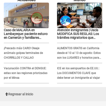
Tinelli en TV argentina
Caso de MALARIA en
Atención inmigrantes | Uscis
Lambayeque: paciente estuvo
MODIFICA SUS REGLAS: Los
en Camerún y familiares
trámites migratorios que
denuncian demora en
podrían necesitar tu prueba de
tratamiento
ADN
¡Pescado más CARO! Oleaje
ALIMENTOS GRATIS en California
anómalo golpea terminales de
desde el 10 al 13 de agosto: Estos
CHORRILLOS Y CALLAO
son los LUGARES y horarios para
recibir la ayuda
Vacunación CONTRA el DENGUE:
ICE en los aeropuertos de EE.UU.:
estas son las regiones priorizadas
Los DOCUMENTOS CLAVE que
por el Minsa
debe tener un inmigrante al viajar
Regresar al inicio