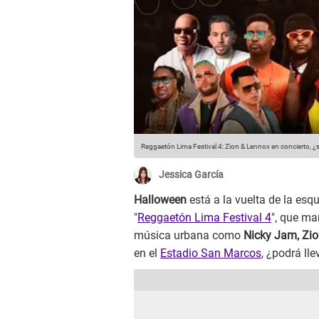
Reggaetón Lima Festival 4: Zion & Lennox en concierto, ¿
Jessica García
Halloween
está a la vuelta de la es
"
Reggaetón Lima Festival 4
", que ma
música urbana como
Nicky Jam, Zio
en el
Estadio San Marcos
, ¿podrá ll