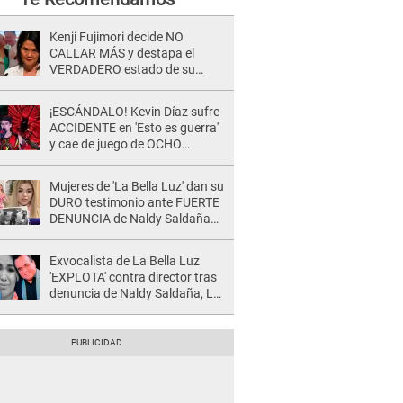
Kenji Fujimori decide NO
CALLAR MÁS y destapa el
VERDADERO estado de su
relación familiar con Keiko
Fujimori: "Mi familia es Érika, mi
¡ESCÁNDALO! Kevin Díaz sufre
suegra..."
ACCIDENTE en 'Esto es guerra'
y cae de juego de OCHO
METROS de altura: "La
colchoneta se rompe..."
Mujeres de 'La Bella Luz' dan su
DURO testimonio ante FUERTE
DENUNCIA de Naldy Saldaña
contra director: "Cualquier
acusación de apañamiento..."
Exvocalista de La Bella Luz
'EXPLOTA' contra director tras
denuncia de Naldy Saldaña, LO
INSULTA y lanza GRAVE
advertencia: "Falta que rueden
dos cabezas más"