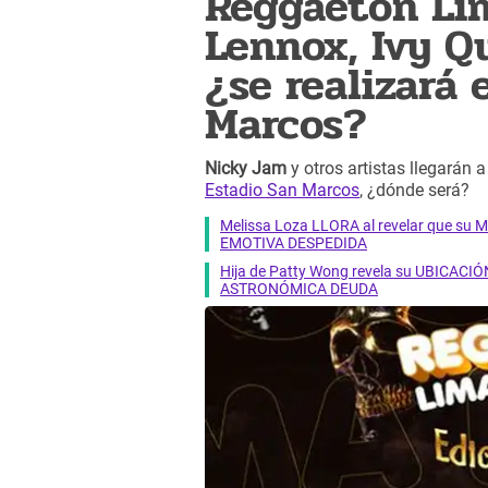
Reggaetón Lim
Lennox, Ivy Q
¿se realizará 
Marcos?
Nicky Jam
y otros artistas llegarán 
Estadio San Marcos
, ¿dónde será?
Melissa Loza LLORA al revelar que su M
EMOTIVA DESPEDIDA
Hija de Patty Wong revela su UBICACIÓN
ASTRONÓMICA DEUDA