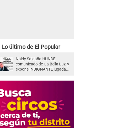
Lo último de El Popular
Naldy Saldaña HUNDE
comunicado de 'La Bella Luz' y
expone INDIGNANTE jugada
para DEFENDER a director:
"Que he tenido algo..."