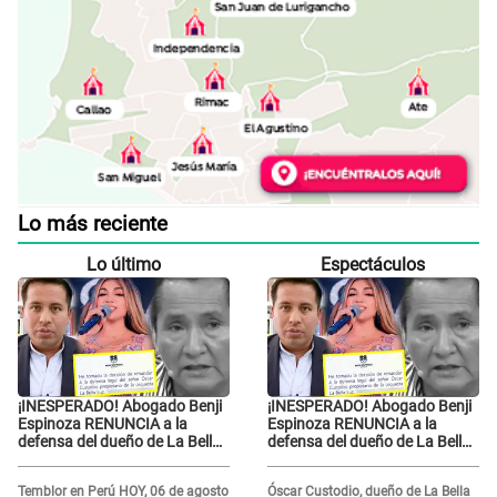
Lo más reciente
Lo último
Espectáculos
¡INESPERADO! Abogado Benji
¡INESPERADO! Abogado Benji
Espinoza RENUNCIA a la
Espinoza RENUNCIA a la
defensa del dueño de La Bella
defensa del dueño de La Bella
Luz tras difusión de
Luz tras difusión de
POLÉMICO audio: "Nada que
POLÉMICO audio: "Nada que
Temblor en Perú HOY, 06 de agosto
Óscar Custodio, dueño de La Bella
defender"
defender"