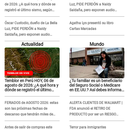
de 2026: ¿A qué hora y dónde se
Luz, PIDE PERDÓN a Naldy
registró el último sismo, según
Saldaña, pero exponen audio
IGP?
donde le reclama por VIDEOS: "No
hay necesidad de grabar"
Óscar Custodio, dueño de La Bella
Agatha Lys presentó su libro
Luz, PIDE PERDÓN a Naldy
Cartas Marcadas
Saldaña, pero exponen audio
donde le reclama por VIDEOS: "No
Actualidad
Mundo
hay necesidad de grabar"
Temblor en Perú HOY, 06 de
¿Tu familiar es un beneficiario
agosto de 2026: ¿A qué hora y
del Seguro Social o Medicare
dónde se registró el último
en EE.UU.? Así debes informar
sismo, según IGP?
sobre su muerte para EVITAR
COBROS
FERIADOS de AGOSTO 2026: estas
ALERTA CLIENTES DE WALMART |
son las próximas fechas de
FDA anunció el RETIRO DE
descanso que tendrán miles de
PRODUCTO por ser un RIESGO
peruanos
MORTAL para consumidores: ¿Cuál
es?
Antes de salir de compras este
Terror para inmigrantes