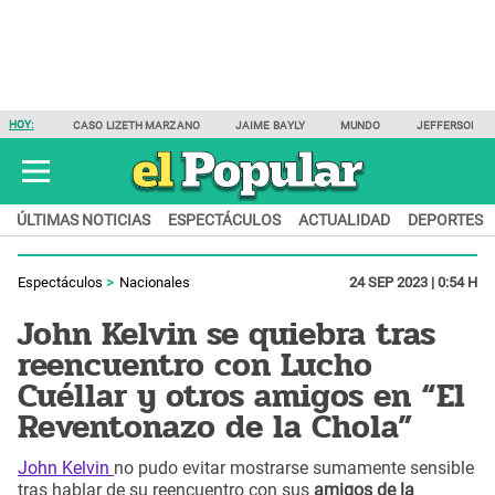
HOY:
CASO LIZETH MARZANO
JAIME BAYLY
MUNDO
JEFFERSON F
ÚLTIMAS NOTICIAS
ESPECTÁCULOS
ACTUALIDAD
DEPORTES
Espectáculos
Nacionales
24 SEP 2023 | 0:54 H
John Kelvin se quiebra tras
reencuentro con Lucho
Cuéllar y otros amigos en “El
Reventonazo de la Chola”
John Kelvin
no pudo evitar mostrarse sumamente sensible
tras hablar de su reencuentro con sus
amigos de la