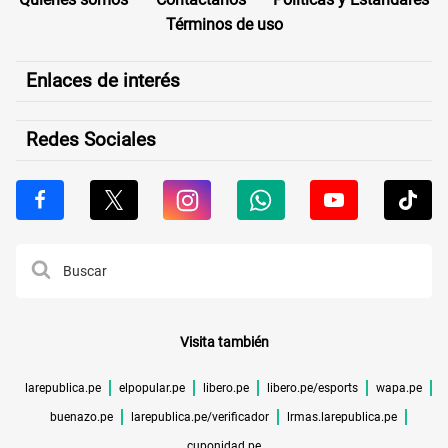
Términos de uso
Enlaces de interés
Redes Sociales
Visita también
larepublica.pe
elpopular.pe
libero.pe
libero.pe/esports
wapa.pe
buenazo.pe
larepublica.pe/verificador
lrmas.larepublica.pe
cuponidad.pe