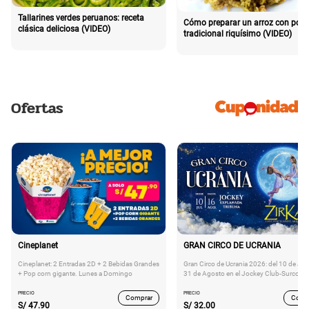
Tallarines verdes peruanos: receta
Cómo preparar un arroz con poll
clásica deliciosa (VIDEO)
tradicional riquísimo (VIDEO)
Ofertas
Cineplanet
GRAN CIRCO DE UCRANIA
Cineplanet: 2 Entradas 2D + 2 Bebidas Grandes
Gran Circo de Ucrania 2026: del 10 de Juli
+ Pop corn gigante. Lunes a Domingo
31 de Agosto en el Jockey Club-Surco
PRECIO
PRECIO
Comprar
Comp
S/
47.90
S/
32.00