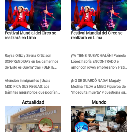
Festival Mundial del Circo se
Festival Mundial del Circo se
realizará en Lima
realizará en Lima
Raysa Ortiz y Sirena Ortiz son
¡YA TIENE NUEVO GALÁN! Pamela
SORPRENDIDAS en los camerinos
López habría ENCONTRADO el
de ‘Esto es Guerra’ tras FUERTE
amor con joven empresario y Pati
ENFRENTAMIENTO con Gabriel
Lorena la ECHA en VIVO
Moisés: “Gracias”
Atención inmigrantes | Uscis
¡NO SE GUARDÓ NADA! Magaly
MODIFICA SUS REGLAS: Los
Medina TILDA a Milett Figueroa de
trámites migratorios que podrían
“mosquita muerta” y cuestiona su
necesitar tu prueba de ADN
RECONCILIACIÓN con Marcelo
Actualidad
Mundo
Tinelli en TV argentina