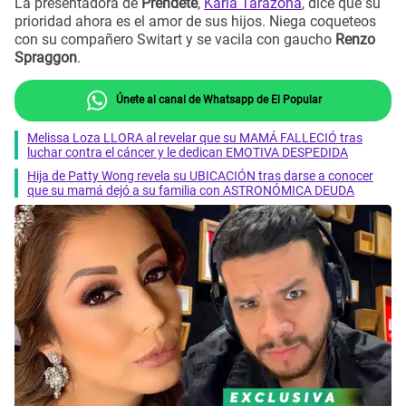
La presentadora de
Préndete
,
Karla Tarazona
, dice que su
prioridad ahora es el amor de sus hijos. Niega coqueteos
con su compañero Switart y se vacila con gaucho
Renzo
Spraggon
.
Únete al canal de Whatsapp de El Popular
Melissa Loza LLORA al revelar que su MAMÁ FALLECIÓ tras
luchar contra el cáncer y le dedican EMOTIVA DESPEDIDA
Hija de Patty Wong revela su UBICACIÓN tras darse a conocer
que su mamá dejó a su familia con ASTRONÓMICA DEUDA