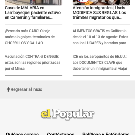
Caso de MALARIA en
Atención inmigrantes | Uscis
Lambayeque: paciente estuvo
MODIFICA SUS REGLAS: Los
en Camerún y familiares
trámites migratorios que
denuncian demora en
podrían necesitar tu prueba de
tratamiento
ADN
¡Pescado más CARO! Oleaje
ALIMENTOS GRATIS en California
anómalo golpea terminales de
desde el 10 al 13 de agosto: Estos
CHORRILLOS Y CALLAO
son los LUGARES y horarios para
recibir la ayuda
Vacunación CONTRA el DENGUE:
ICE en los aeropuertos de EE.UU.:
estas son las regiones priorizadas
Los DOCUMENTOS CLAVE que
por el Minsa
debe tener un inmigrante al viajar
Regresar al inicio
Quiénes somos
Contáctanos
Políticas y Estándares