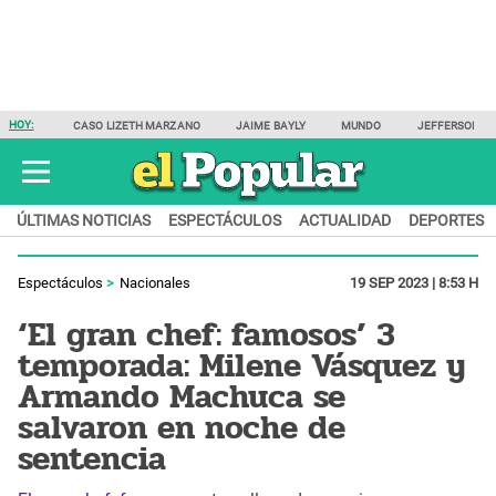
HOY:
CASO LIZETH MARZANO
JAIME BAYLY
MUNDO
JEFFERSON F
ÚLTIMAS NOTICIAS
ESPECTÁCULOS
ACTUALIDAD
DEPORTES
Espectáculos
Nacionales
19 SEP 2023 | 8:53 H
‘El gran chef: famosos’ 3
temporada: Milene Vásquez y
Armando Machuca se
salvaron en noche de
sentencia