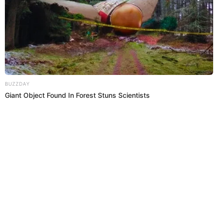
Romina Gachoy sale en defensa de
Jean Paul
Tras el anuncio de su separación,
Romina Gacho
y ha
continuado haciendo uso de Instagram, publicando fotos
propias modelando y luciendo su figura. Aunque en los
comentarios gran cantidad de personas le brindan su
apoyo y felicitan por la labor que ha hecho como madre,
no faltan los comentarios desatinados.
"Te liberaste del mantenido" señala un usuario. El
comentario fue rápidamente respondido por Romina
Gachoy quien alzó la voz: "Mantenido, ¿según quién? Yo
estuve 11 años a su lado y siempre trabajó y mantuvo
nuestro hogar. ¡No hablen bolud*** si no saben!" señala
visiblemente exhaltada la modelo.
SOBRE EL AUTOR:
JOSE HUAPAYA