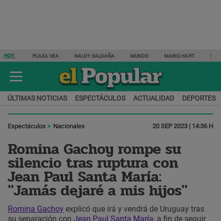
HOY:
PLAZA VEA
NALDY SALDAÑA
MUNDO
MARIO HART
SAM
ÚLTIMAS NOTICIAS
ESPECTÁCULOS
ACTUALIDAD
DEPORTES
Espectáculos
Nacionales
20 SEP 2023 | 14:36 H
Romina Gachoy rompe su
silencio tras ruptura con
Jean Paul Santa María:
"Jamás dejaré a mis hijos"
Romina Gachoy
explicó que irá y vendrá de Uruguay tras
su separación con
Jean Paul Santa María
, a fin de seguir