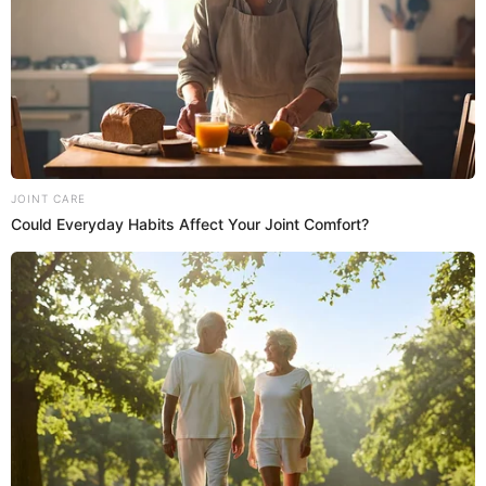
pasar porque son muchos años en que me he dejado de
lado
PUEDES VER:
Jean Paul Santa María se sinceró tras separarse
de Romina Gachoy: “Todo tranquilo, pero es un
tema triste”
Jean Paul Santa María se pronuncia
tras comentarios de Magaly Medina
Jean Paul Santa María compartió un mensaje en las redes
sociales refiriéndose a los comentarios negativos de la
gente. Para muchos, esta fue una indirecta para Magaly
Medina cuando dijo que los niños iban a ser los más
afectados por su ruptura.
“A veces las personas cuando quieren darte un consejo o
emitir una opinión o un comentario basado en sus propios