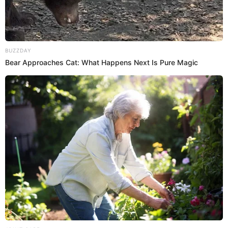
A través de su cuenta oficial de
Instagram,
el pasado 15 de
septiembre,
Angie Jibaja
compartió un llamativo post, en el
que dejó un mensaje de reflexión y demostró su fe.