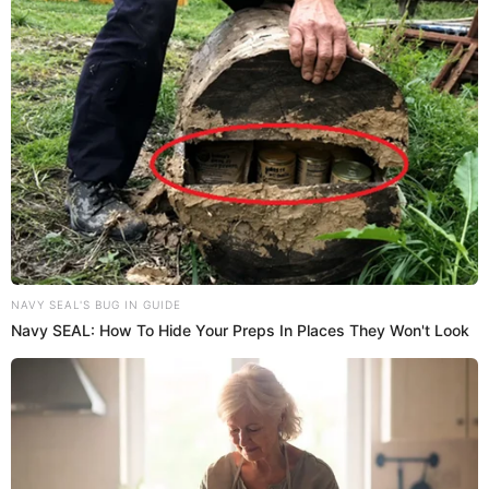
PUEDES VER:
¿Qué pasó? Romina Gachoy revela por qué TODO
acabó con Jean Paul Santa María: "Nos
separamos hace 2 meses"
Romina Gachoy viajará al extranjero
tras separación con Jean Paul Santa
María
En una entrevista a Trome, Romina Gachoy contó que
viajará al extranjero por temas laborales y dio una pista del
por qué se habría terminado su relación sentimental con
Jean Paul Santa María. Como se sabe, su ahora expareja
incursionó en La Gran Orquesta Internacional y ella lo
apoyó incondicionalmente. ¿Él la apoyaba?
"Yo me iré de viaje bastante seguido por trabajo y hay
propuestas en el extranjero, cuales ya no puedo dejar