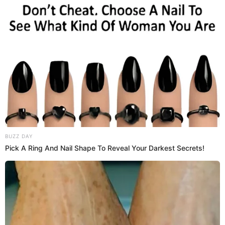
¿Cuántos hijos tuvo Jean Paul Santa María con
Romina Gachoy y cuántos años se llevaban?
Angie Jibaja sigue muda
Después de los recientes acontecimientos entre Romina y
Jean Paul, la popular Chica de los Tatuajes se mantiene
hasta ahora en silencio. Todo indica que respeta el
mandato judicial que le prohíbe referirse a la hora ex
pareja de la rubia. Sin embargo, ocupando sus redes
sociales, la modelo peruana habría mandado un curioso
mensaje.