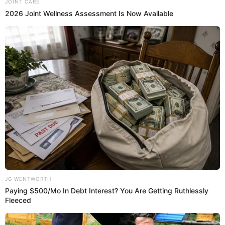
Publicación de Angie en Instagram
“Nunca jamás te abandonaré (Hebreos 13:5) De mí pueden
pensar cualquier cosa, pero realmente solo Dios sabe lo
que pienso y lo que vengo haciendo hace mucho tiempo.
Para mí, lo más importante es mi familia”, fue el
comentario que mostró en sus redes. “Luchemos todos por
la paz y felicidad que solo
Jehová
nos pueda dar por
medio de Jesús. Mis mejores deseos de todo corazón,
oren. Para que pronto venga al reino. Familia”, agregó,
resaltando la palabra 'familia'.
Por último, se pudo escuchar una canción que decía:
"Déjala que baile con otros zapatos, unos que no aprieten
cuando quiera dar sus pasos. Déjala que baile con faldas
de vuelo, con los pies descalzos, dibujando un mundo
nuevo".