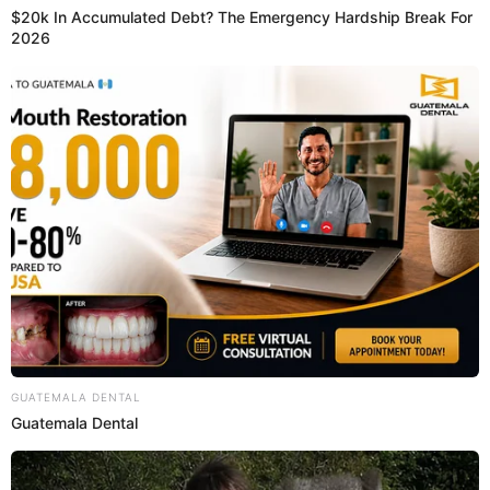
"Estaremos viendo este tema mediáticamente el lunes
.Necesitamos unos días de tranquilidad y de pensar.
Queremos manejar el tema a nivel familiar de la mejor
manera por nuestros hijitos. Hacerlo fue el primer paso.
Todavía no estamos listos para hablar. Por ahora, solo
queremos estar tranquilo ", se puede leer en un chat de
WhatsApp.
PUEDES VER:
Angie Jibaja en medio de ruptura entre Jean Paul
Santa María y Romina Gachoy: "Déjala que baile
con otros zapatos"
Romina Gachoy pasó un día increíble
con sus niños tras ruptura con Jean
Paul
A través de sus redes sociales,
Romina Gachoy
no pudo
evitar mostrarse muy cercana con los niños, a quienes