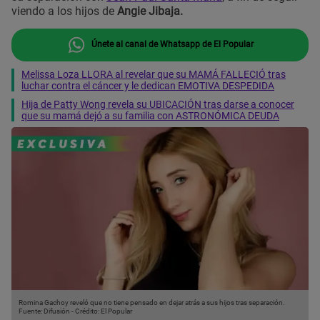
viendo a los hijos de
Angie Jibaja.
Únete al canal de Whatsapp de El Popular
Melissa Loza LLORA al revelar que su MAMÁ FALLECIÓ tras
luchar contra el cáncer y le dedican EMOTIVA DESPEDIDA
Hija de Patty Wong revela su UBICACIÓN tras darse a conocer
que su mamá dejó a su familia con ASTRONÓMICA DEUDA
Romina Gachoy reveló que no tiene pensado en dejar atrás a sus hijos tras separación.
Fuente: Difusión
-
Crédito: El Popular