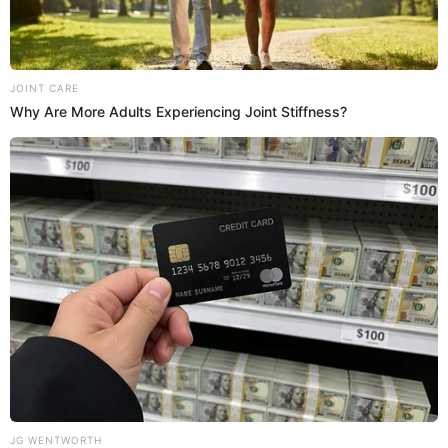
conceptos, tienden a hacerlo sin darse cuenta de que
pueden estar creando una energía no necesariamente
positiva, y, por el contrario, pueden estar atrayendo algo
sumamente negativo”, se lee en el primer párrafo de su
historia de
Instagram
.
PUEDES VER:
¿Jean Paul Santa María es extranjero? Conoce
aquí cuál es la verdadera nacionalidad del
cantante
¿Jean Paul Santa María y Romina
Gachoy no están seguros sobre su
separación?
Jean Paul Santa María respondió a reportero de Magaly
Medina sobre su separación con Romina Gachoy. ¿Existe
posibilidad de que vuelvan?