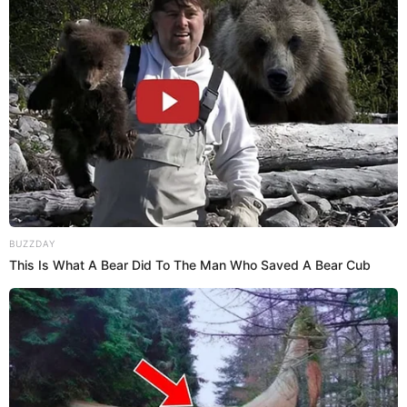
ama como si fuera suyos. Pese a la separación con el
músico, la ahora ex de
Jean Paul Santa María
no dudó en
seguir pasando sus días con sus 'engreídos'. Esta vez,
disfrutó de un día de cine con ellos.
Además, en la imagen que mostró en su cuenta oficial
de
Instagram,
se pudo apreciar la felicidad de cada uno de
ellos y el buen momento que pasaron como familia, pese
al quiebre del romance entre la
Gachoy y Santa Marí
a.
"Pintó cine", escribió la uruguaya. Tras el día de relajo entre
Romina y los niños, Jean Paul compartió su vídeo,
mostrando que tiene buena relación con ella, pese al fin de
su amorío.
PUEDES VER:
Jean Paul Santa María se pronuncia luego de que
Magaly Medina hablara sobre sus hijos con Angie
Jibaja y Romina Gachoy