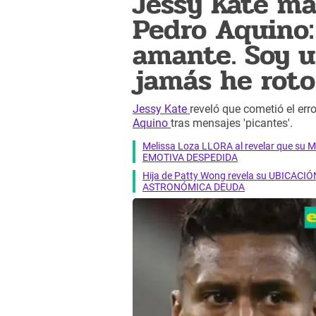
Jessy Kate ma
Pedro Aquino:
amante. Soy u
jamás he roto
Jessy Kate
reveló que cometió el err
Aquino
tras mensajes 'picantes'.
Melissa Loza LLORA al revelar que su M
EMOTIVA DESPEDIDA
Hija de Patty Wong revela su UBICACIÓN
ASTRONÓMICA DEUDA