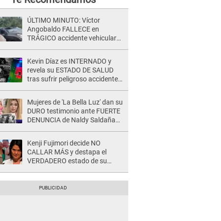
ÚLTIMO MINUTO: Víctor
Angobaldo FALLECE en
TRÁGICO accidente vehicular
en Cañete y Patricia Alquinta lo
confirma
Kevin Díaz es INTERNADO y
revela su ESTADO DE SALUD
tras sufrir peligroso accidente
en 'EEG' y caer desde altura de
ocho metros
Mujeres de 'La Bella Luz' dan su
DURO testimonio ante FUERTE
DENUNCIA de Naldy Saldaña
contra director: "Cualquier
acusación de apañamiento..."
Kenji Fujimori decide NO
CALLAR MÁS y destapa el
VERDADERO estado de su
relación familiar con Keiko
Fujimori: "Mi familia es Érika, mi
suegra..."