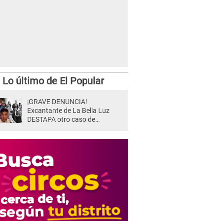
Lo último de El Popular
¡GRAVE DENUNCIA!
Excantante de La Bella Luz
DESTAPA otro caso de
presunto acoso y pide
PROTECCIÓN por temor a
represalias: "Yo siempre..."