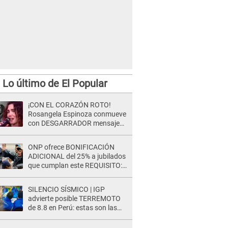
Lo último de El Popular
¡CON EL CORAZÓN ROTO!
Rosangela Espinoza conmueve
con DESGARRADOR mensaje
tras terrible pérdida: "Descansa
en paz..."
ONP ofrece BONIFICACIÓN
ADICIONAL del 25% a jubilados
que cumplan este REQUISITO:
revisa si accedes aquí
SILENCIO SÍSMICO | IGP
advierte posible TERREMOTO
de 8.8 en Perú: estas son las
zonas más expuestas