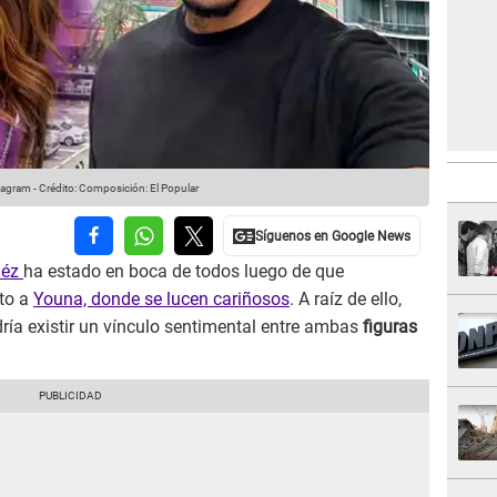
tagram
-
Crédito: Composición: El Popular
méz
ha estado en boca de todos luego de que
nto a
Youna, donde se lucen cariñosos
. A raíz de ello,
ría existir un vínculo sentimental entre ambas
figuras