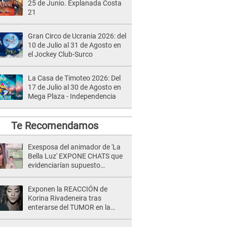
25 de Junio. Explanada Costa
21
Gran Circo de Ucrania 2026: del
10 de Julio al 31 de Agosto en
el Jockey Club-Surco
La Casa de Timoteo 2026: Del
17 de Julio al 30 de Agosto en
Mega Plaza - Independencia
Te Recomendamos
Exesposa del animador de 'La
Bella Luz' EXPONE CHATS que
evidenciarían supuesto
romance clandestino con Naldy
Saldaña, pese a tener pareja
Exponen la REACCIÓN de
Korina Rivadeneira tras
enterarse del TUMOR en la
cabeza de Mario Hart: "Ella
estaba muy..."