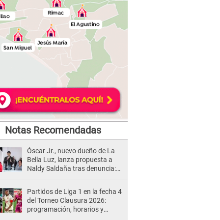
Notas Recomendadas
Óscar Jr., nuevo dueño de La
Bella Luz, lanza propuesta a
Naldy Saldaña tras denuncia:
“Va a haber otro tipo de ley”
Partidos de Liga 1 en la fecha 4
del Torneo Clausura 2026:
programación, horarios y
dónde ver