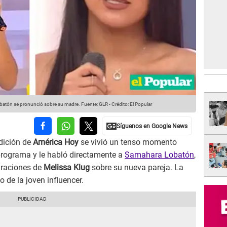
obatón se pronunció sobre su madre.
Fuente: GLR
-
Crédito: El Popular
edición de
América Hoy
se vivió un tenso momento
programa y le habló directamente a
Samahara Lobatón
,
araciones de
Melissa Klug
sobre su nueva pareja. La
o de la joven influencer.