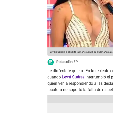
Leysi Suárez no soportó la manera en la que Samahara L
Redacción EP
Le dio 'estate quieto'. En la reciente 
cuando
Leysi Suárez
interrumpió el 
quien venía respondiendo a las decl
locutora no soportó la falta de respet