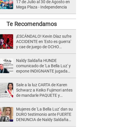
17 de Julio al 30 de Agosto en
Mega Plaza - Independencia
Te Recomendamos
¡ESCÁNDALO! Kevin Díaz sufre
ACCIDENTE en 'Esto es guerra'
y cae de juego de OCHO
METROS de altura: "La
colchoneta se rompe..."
Naldy Saldaña HUNDE
comunicado de 'La Bella Luz' y
expone INDIGNANTE jugada
para DEFENDER a director:
"Que he tenido algo..."
Sale a la luz CARTA de Karen
Schwarz a Keiko Fujimori antes
de mandarle PAQUETE y
revelan intermediario: "En el
cargo..."
Mujeres de 'La Bella Luz' dan su
DURO testimonio ante FUERTE
DENUNCIA de Naldy Saldaña
contra director: "Cualquier
acusación de apañamiento..."