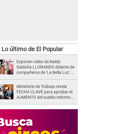
Lo último de El Popular
Exponen video de Naldy
Saldaña LLORANDO delante de
compañeros de 'La Bella Luz' y
director denunciado: "La gente
que te da de comer"
Ministerio de Trabajo revela
FECHA CLAVE para aprobar el
AUMENTO del sueldo mínimo:
"Tenemos que activar..."