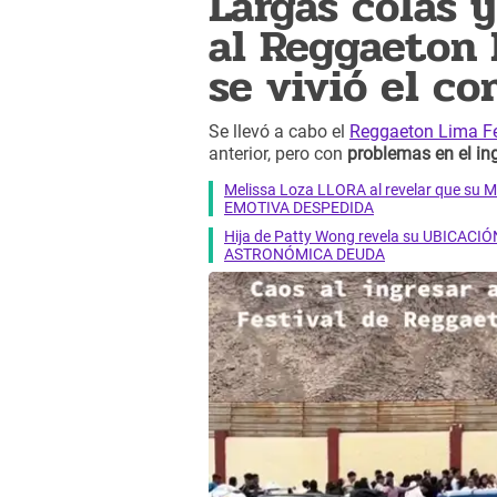
Largas colas y
al Reggaeton L
se vivió el co
Se llevó a cabo el
Reggaeton Lima Fe
anterior, pero con
problemas en el in
Melissa Loza LLORA al revelar que su M
EMOTIVA DESPEDIDA
Hija de Patty Wong revela su UBICACIÓN
ASTRONÓMICA DEUDA