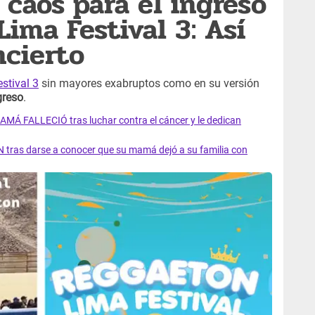
 caos para el ingreso
ima Festival 3: Así
ncierto
stival 3
sin mayores exabruptos como en su versión
greso
.
AMÁ FALLECIÓ tras luchar contra el cáncer y le dedican
 tras darse a conocer que su mamá dejó a su familia con