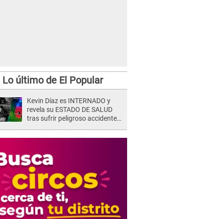
Lo último de El Popular
Kevin Díaz es INTERNADO y
revela su ESTADO DE SALUD
tras sufrir peligroso accidente
en 'EEG' y caer desde altura de
ocho metros