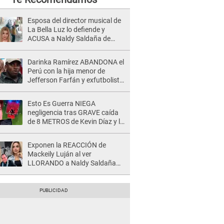
Esposa del director musical de
La Bella Luz lo defiende y
ACUSA a Naldy Saldaña de
tener una relación con él y
otros integrantes
Darinka Ramírez ABANDONA el
Perú con la hija menor de
Jefferson Farfán y exfutbolista
REACCIONA: "A ti que..."
Esto Es Guerra NIEGA
negligencia tras GRAVE caída
de 8 METROS de Kevin Díaz y lo
SEÑALAN: "No adoptó la
postura correcta"
Exponen la REACCIÓN de
Mackeily Luján al ver
LLORANDO a Naldy Saldaña
tras AGRESIÓN de director de
'La Bella Luz': Esto hizo