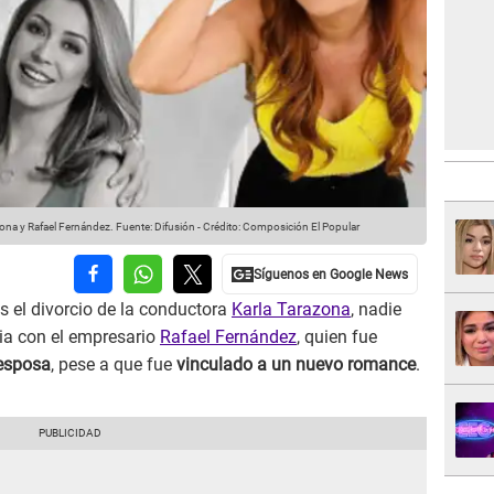
zona y Rafael Fernández.
Fuente: Difusión
-
Crédito: Composición El Popular
s el divorcio de la conductora
Karla Tarazona
, nadie
cia con el empresario
Rafael Fernández
, quien fue
esposa
, pese a que fue
vinculado a un nuevo romance
.