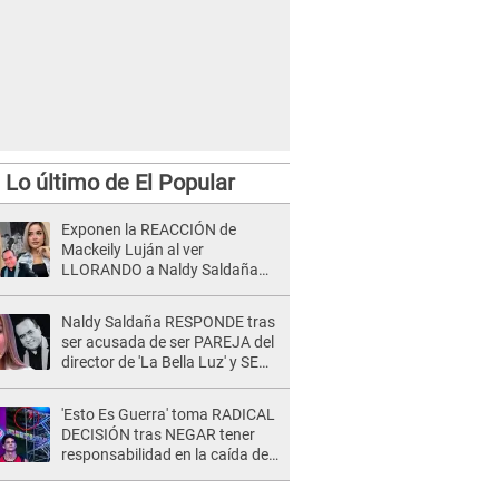
Lo último de El Popular
Exponen la REACCIÓN de
Mackeily Luján al ver
LLORANDO a Naldy Saldaña
tras AGRESIÓN de director de
'La Bella Luz': Esto hizo
Naldy Saldaña RESPONDE tras
ser acusada de ser PAREJA del
director de 'La Bella Luz' y SE
QUIEBRA: "Quieren tapar lo
evidente..."
'Esto Es Guerra' toma RADICAL
DECISIÓN tras NEGAR tener
responsabilidad en la caída de
Kevin Díaz desde 8 metros de
altura