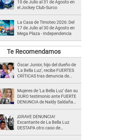
10 de Julio al 31 de Agosto en
el Jockey Club-Surco
La Casa de Timoteo 2026: Del
17 de Julio al 30 de Agosto en
Mega Plaza - Independencia
Te Recomendamos
Óscar Junior, hijo del dueño de
'La Bella Luz', recibe FUERTES
CRÍTICAS tras denuncia de
Naldy Saldaña contra su tío:
"Cómplice"
Mujeres de 'La Bella Luz' dan su
DURO testimonio ante FUERTE
DENUNCIA de Naldy Saldaña
contra director: "Cualquier
acusación de apañamiento..."
¡GRAVE DENUNCIA!
Excantante de La Bella Luz
DESTAPA otro caso de
presunto acoso y pide
PROTECCIÓN por temor a