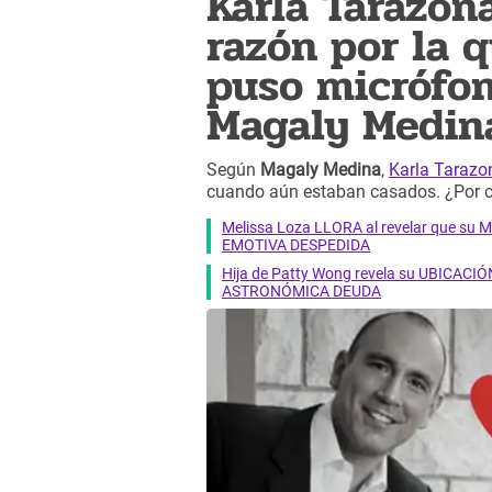
Karla Tarazona
razón por la 
puso micrófon
Magaly Medin
Según
Magaly Medina
,
Karla Tarazo
cuando aún estaban casados. ¿Por c
Melissa Loza LLORA al revelar que su M
EMOTIVA DESPEDIDA
Hija de Patty Wong revela su UBICACIÓN
ASTRONÓMICA DEUDA