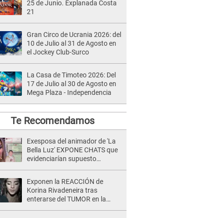
25 de Junio. Explanada Costa
21
Gran Circo de Ucrania 2026: del
10 de Julio al 31 de Agosto en
el Jockey Club-Surco
La Casa de Timoteo 2026: Del
17 de Julio al 30 de Agosto en
Mega Plaza - Independencia
Te Recomendamos
Exesposa del animador de 'La
Bella Luz' EXPONE CHATS que
evidenciarían supuesto
romance clandestino con Naldy
Saldaña, pese a tener pareja
Exponen la REACCIÓN de
Korina Rivadeneira tras
enterarse del TUMOR en la
cabeza de Mario Hart: "Ella
estaba muy..."