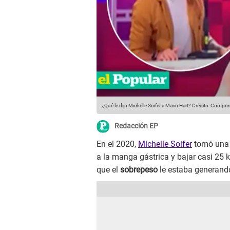
¿Qué le dijo Michelle Soifer a Mario Hart?
Crédito: Composi
Redacción EP
En el 2020,
Michelle Soifer
tomó una i
a la manga gástrica y bajar casi 25 
que el
sobrepeso
le estaba generand