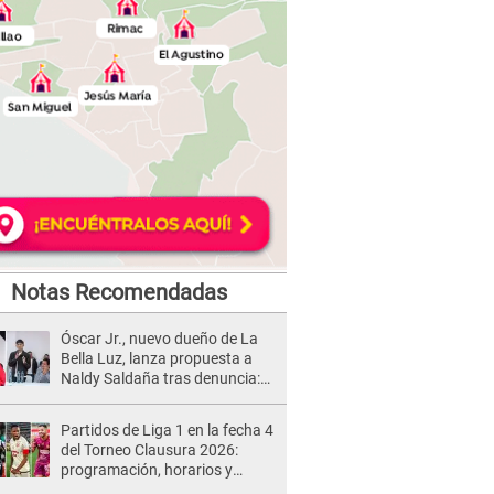
Notas Recomendadas
Óscar Jr., nuevo dueño de La
Bella Luz, lanza propuesta a
Naldy Saldaña tras denuncia:
“Va a haber otro tipo de ley”
Partidos de Liga 1 en la fecha 4
del Torneo Clausura 2026:
programación, horarios y
dónde ver