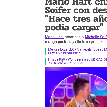
Mario Hart en
Soifer con de
"Hace tres añ
podía cargar"
Mario Hart
incomodó a
Michelle Soif
manga gástrica
y ella le responde e
Melissa Loza LLORA al revelar que su M
EMOTIVA DESPEDIDA
Hija de Patty Wong revela su UBICACIÓN
ASTRONÓMICA DEUDA