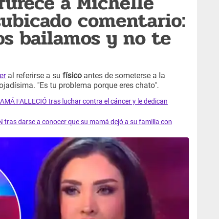
furece a Michelle
subicado comentario:
os bailamos y no te
er
al referirse a su
físico
antes de someterse a la
nojadísima. "Es tu problema porque eres chato".
AMÁ FALLECIÓ tras luchar contra el cáncer y le dedican
 tras darse a conocer que su mamá dejó a su familia con