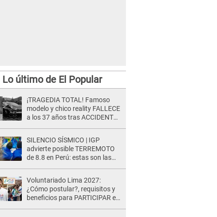
Lo último de El Popular
¡TRAGEDIA TOTAL! Famoso
modelo y chico reality FALLECE
a los 37 años tras ACCIDENTE
durante la grabación de un
comercial
SILENCIO SÍSMICO | IGP
advierte posible TERREMOTO
de 8.8 en Perú: estas son las
zonas más expuestas
Voluntariado Lima 2027:
¿Cómo postular?, requisitos y
beneficios para PARTICIPAR en
los Juegos Panamericanos