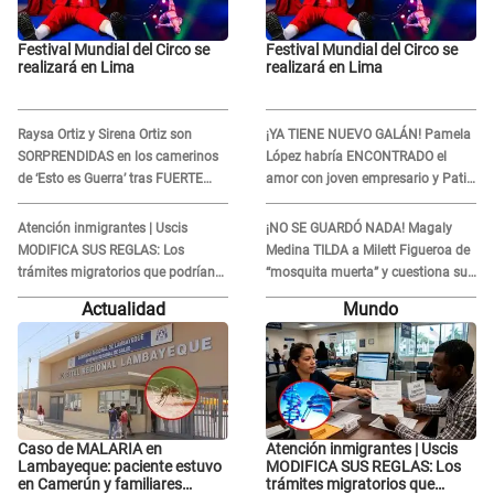
Festival Mundial del Circo se
Festival Mundial del Circo se
realizará en Lima
realizará en Lima
Raysa Ortiz y Sirena Ortiz son
¡YA TIENE NUEVO GALÁN! Pamela
SORPRENDIDAS en los camerinos
López habría ENCONTRADO el
de ‘Esto es Guerra’ tras FUERTE
amor con joven empresario y Pati
ENFRENTAMIENTO con Gabriel
Lorena la ECHA en VIVO
Moisés: “Gracias”
Atención inmigrantes | Uscis
¡NO SE GUARDÓ NADA! Magaly
MODIFICA SUS REGLAS: Los
Medina TILDA a Milett Figueroa de
trámites migratorios que podrían
“mosquita muerta” y cuestiona su
necesitar tu prueba de ADN
RECONCILIACIÓN con Marcelo
Actualidad
Mundo
Tinelli en TV argentina
Caso de MALARIA en
Atención inmigrantes | Uscis
Lambayeque: paciente estuvo
MODIFICA SUS REGLAS: Los
en Camerún y familiares
trámites migratorios que