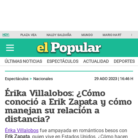
HOY:
PLAZA VEA
NALDY SALDAÑA
MUNDO
MARIO HART
SAM
ÚLTIMAS NOTICIAS
ESPECTÁCULOS
ACTUALIDAD
DEPORTES
Espectáculos
Nacionales
29 AGO 2023 | 16:46 H
Érika Villalobos: ¿Cómo
conoció a Erik Zapata y cómo
manejan su relación a
distancia?
Érika Villalobos
fue ampayada en románticos besos con
Erik Zapata
, quien vive en Estados Unidos. ¿Cómo hacen