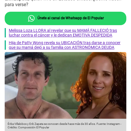
para verse?
Únete al canal de Whatsapp de El Popular
Melissa Loza LLORA al revelar que su MAMÁ FALLECIÓ tras
luchar contra el cáncer y le dedican EMOTIVA DESPEDIDA
Hija de Patty Wong revela su UBICACIÓN tras darse a conocer
que su mamá dejó a su familia con ASTRONÓMICA DEUDA
Érika Villalobos y Erik Zapata se conocen desde hace más de 30 años.
Fuente: Instagram
-
Crédito: Composición El Popular