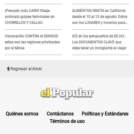
denuncian demora en
podrían necesitar tu prueba de
tratamiento
ADN
¡Pescado más CARO! Oleaje
ALIMENTOS GRATIS en California
anómalo golpea terminales de
desde el 10 al 13 de agosto: Estos
CHORRILLOS Y CALLAO
son los LUGARES y horarios para
recibir la ayuda
Vacunación CONTRA el DENGUE:
ICE en los aeropuertos de EE.UU.:
estas son las regiones priorizadas
Los DOCUMENTOS CLAVE que
por el Minsa
debe tener un inmigrante al viajar
Regresar al inicio
Quiénes somos
Contáctanos
Políticas y Estándares
Términos de uso