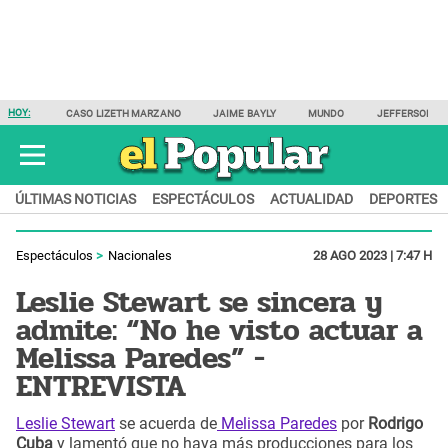
HOY:
CASO LIZETH MARZANO
JAIME BAYLY
MUNDO
JEFFERSON F
ÚLTIMAS NOTICIAS
ESPECTÁCULOS
ACTUALIDAD
DEPORTES
Espectáculos
Nacionales
28 AGO 2023 | 7:47 H
Leslie Stewart se sincera y
admite: “No he visto actuar a
Melissa Paredes” -
ENTREVISTA
Leslie Stewart
se acuerda de
Melissa Paredes
por
Rodrigo
Cuba
y lamentó que no haya más producciones para los