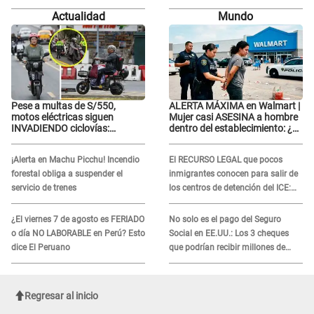
sufrir agresión: "Sabían lo que
Actualidad
Mundo
pasaba"
Pese a multas de S/550,
ALERTA MÁXIMA en Walmart |
motos eléctricas siguen
Mujer casi ASESINA a hombre
INVADIENDO ciclovías:
dentro del establecimiento: ¿Se
conductores desafían las
logró atrapar al sospechoso?
nuevas reglas
¡Alerta en Machu Picchu! Incendio
El RECURSO LEGAL que pocos
forestal obliga a suspender el
inmigrantes conocen para salir de
servicio de trenes
los centros de detención del ICE:
Trump quiere ELIMINARLO
¿El viernes 7 de agosto es FERIADO
No solo es el pago del Seguro
o día NO LABORABLE en Perú? Esto
Social en EE.UU.: Los 3 cheques
dice El Peruano
que podrían recibir millones de
personas en agosto
Regresar al inicio