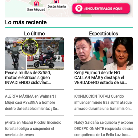
Lo más reciente
Lo último
Espectáculos
Pese a multas de S/550,
Kenji Fujimori decide NO
motos eléctricas siguen
CALLAR MÁS y destapa el
INVADIENDO ciclovías:
VERDADERO estado de su
conductores desafían las
relación familiar con Keiko
nuevas reglas
Fujimori: "Mi familia es Érika,
ALERTA MÁXIMA en Walmart |
¡CONMOCIÓN TOTAL! Querido
mi suegra..."
Mujer casi ASESINA a hombre
influencer muere tras sufrir ataque
dentro del establecimiento: ¿Se
armado durante una transmisión
logró atrapar al sospechoso?
en vivo
¡Alerta en Machu Picchu! Incendio
Naldy Saldaña se quiebra y expone
forestal obliga a suspender el
DECEPCIONANTE respuesta de sus
servicio de trenes
compañeros de La Bella Luz tras