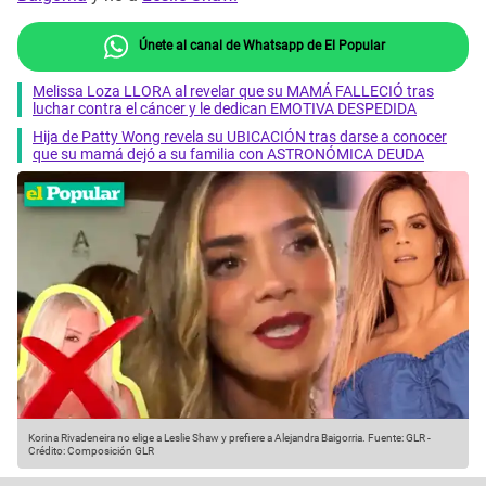
Únete al canal de Whatsapp de El Popular
Melissa Loza LLORA al revelar que su MAMÁ FALLECIÓ tras
luchar contra el cáncer y le dedican EMOTIVA DESPEDIDA
Hija de Patty Wong revela su UBICACIÓN tras darse a conocer
que su mamá dejó a su familia con ASTRONÓMICA DEUDA
Korina Rivadeneira no elige a Leslie Shaw y prefiere a Alejandra Baigorria.
Fuente: GLR
-
Crédito: Composición GLR