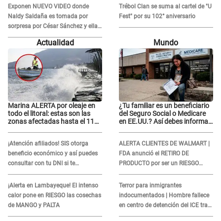
la mano
Exponen NUEVO VIDEO donde
Trébol Clan se suma al cartel de "U
Naldy Saldaña es tomada por
Fest" por su 102° aniversario
sorpresa por César Sánchez y ella
evidencia su REACCIÓN: Le agarró
Actualidad
Mundo
la mano
Marina ALERTA por oleaje en
¿Tu familiar es un beneficiario
todo el litoral: estas son las
del Seguro Social o Medicare
zonas afectadas hasta el 11
en EE.UU.? Así debes informar
de agosto
sobre su muerte para EVITAR
COBROS
¡Atención afiliados! SIS otorga
ALERTA CLIENTES DE WALMART |
beneficio económico y así puedes
FDA anunció el RETIRO DE
consultar con tu DNI si te
PRODUCTO por ser un RIESGO
corresponde
MORTAL para consumidores: ¿Cuál
es?
¡Alerta en Lambayeque! El intenso
Terror para inmigrantes
calor pone en RIESGO las cosechas
indocumentados | Hombre fallece
de MANGO y PALTA
en centro de detención del ICE tras
sufrir una "emergencia médica"