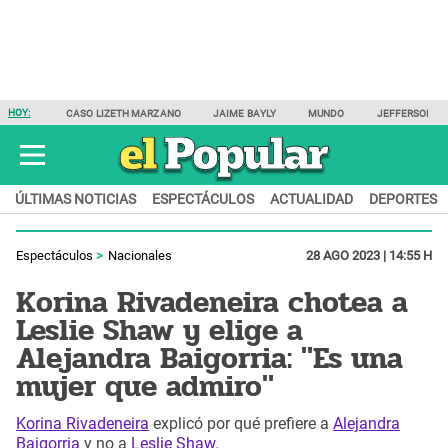
HOY:
CASO LIZETH MARZANO
JAIME BAYLY
MUNDO
JEFFERSON F
ÚLTIMAS NOTICIAS
ESPECTÁCULOS
ACTUALIDAD
DEPORTES
Espectáculos
Nacionales
28 AGO 2023 | 14:55 H
Korina Rivadeneira chotea a
Leslie Shaw y elige a
Alejandra Baigorria: "Es una
mujer que admiro"
Korina Rivadeneira
explicó por qué prefiere a
Alejandra
Baigorria
y no a
Leslie Shaw.