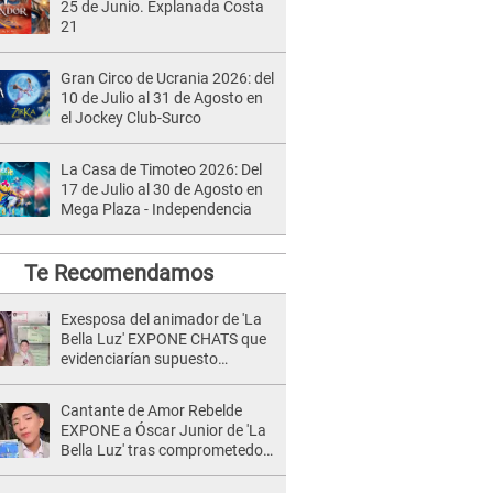
25 de Junio. Explanada Costa
21
Gran Circo de Ucrania 2026: del
10 de Julio al 31 de Agosto en
el Jockey Club-Surco
La Casa de Timoteo 2026: Del
17 de Julio al 30 de Agosto en
Mega Plaza - Independencia
Te Recomendamos
Exesposa del animador de 'La
Bella Luz' EXPONE CHATS que
evidenciarían supuesto
romance clandestino con Naldy
Saldaña, pese a tener pareja
Cantante de Amor Rebelde
EXPONE a Óscar Junior de 'La
Bella Luz' tras comprometedor
video y detalla
DESAGRADABLE momento: