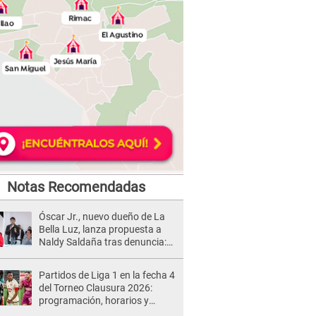
Notas Recomendadas
Óscar Jr., nuevo dueño de La
Bella Luz, lanza propuesta a
Naldy Saldaña tras denuncia:
“Va a haber otro tipo de ley”
Partidos de Liga 1 en la fecha 4
del Torneo Clausura 2026:
programación, horarios y
dónde ver