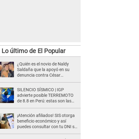
Lo último de El Popular
¿Quién es el novio de Naldy
Saldaña que la apoyó en su
denuncia contra César
Sánchez y confrontó al dueño
de 'La Bella Luz'?
SILENCIO SÍSMICO | IGP
advierte posible TERREMOTO
de 8.8 en Perú: estas son las
zonas más expuestas
¡Atención afiliados! SIS otorga
beneficio económico y así
puedes consultar con tu DNI si
te corresponde