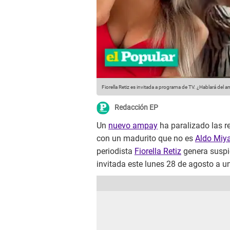
Fiorella Retiz es invitada a programa de TV. ¿Hablará del a
Redacción EP
Un
nuevo ampay
ha paralizado las r
con un madurito que no es
Aldo Miy
periodista
Fiorella Retiz
genera suspic
invitada este lunes 28 de agosto a u