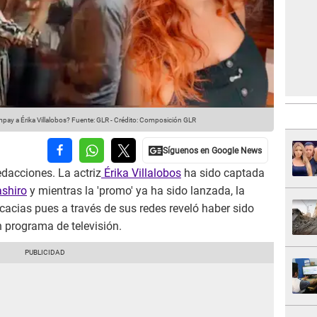
mpay a Érika Villalobos?
Fuente: GLR
-
Crédito: Composición GLR
edacciones. La actriz
Érika Villalobos
ha sido captada
ashiro
y mientras la 'promo' ya ha sido lanzada, la
acias pues a través de sus redes reveló haber sido
n programa de televisión.