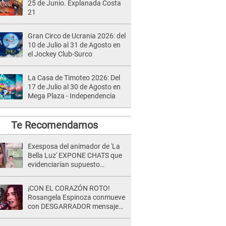
25 de Junio. Explanada Costa
21
Gran Circo de Ucrania 2026: del
10 de Julio al 31 de Agosto en
el Jockey Club-Surco
La Casa de Timoteo 2026: Del
17 de Julio al 30 de Agosto en
Mega Plaza - Independencia
Te Recomendamos
Exesposa del animador de 'La
Bella Luz' EXPONE CHATS que
evidenciarían supuesto
romance clandestino con Naldy
Saldaña, pese a tener pareja
¡CON EL CORAZÓN ROTO!
Rosangela Espinoza conmueve
con DESGARRADOR mensaje
tras terrible pérdida: "Descansa
en paz..."