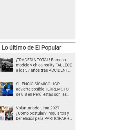
Lo último de El Popular
¡TRAGEDIA TOTAL! Famoso
modelo y chico reality FALLECE
a los 37 años tras ACCIDENTE
durante la grabación de un
comercial
SILENCIO SÍSMICO | IGP
advierte posible TERREMOTO
de 8.8 en Perú: estas son las
zonas más expuestas
Voluntariado Lima 2027:
¿Cómo postular?, requisitos y
beneficios para PARTICIPAR en
los Juegos Panamericanos