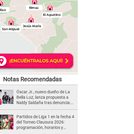
Notas Recomendadas
Óscar Jr., nuevo dueño de La
Bella Luz, lanza propuesta a
Naldy Saldaña tras denuncia:
“Va a haber otro tipo de ley”
Partidos de Liga 1 en la fecha 4
del Torneo Clausura 2026:
programación, horarios y
dónde ver