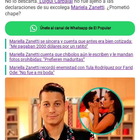
No lo descarta.
Luigui Carbajal
no fue ajeno a las
declaraciones de su excolega
Mariela Zanetti
. ¿Prometió
chape?
Únete al canal de Whatsapp de El Popular
Mariella Zanetti se sincera y cuenta que antes era bien cotizada:
“Me pagaban 2000 dólares por un ratito”
Mariella Zanetti cuenta que chibolos aún le escriben y le mandan
fotos prohibidas: “Prefieren maduritas”
Mariella Zanetti recordó enemistad con Tula Rodríguez por Farid
Ode: "No fue a mi boda"