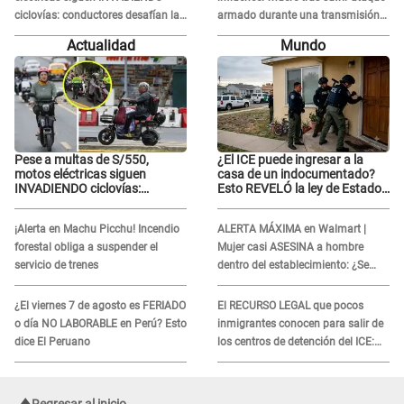
ciclovías: conductores desafían las
armado durante una transmisión
nuevas reglas
en vivo
Actualidad
Mundo
Pese a multas de S/550,
¿El ICE puede ingresar a la
motos eléctricas siguen
casa de un indocumentado?
INVADIENDO ciclovías:
Esto REVELÓ la ley de Estados
conductores desafían las
Unidos
nuevas reglas
¡Alerta en Machu Picchu! Incendio
ALERTA MÁXIMA en Walmart |
forestal obliga a suspender el
Mujer casi ASESINA a hombre
servicio de trenes
dentro del establecimiento: ¿Se
logró atrapar al sospechoso?
¿El viernes 7 de agosto es FERIADO
El RECURSO LEGAL que pocos
o día NO LABORABLE en Perú? Esto
inmigrantes conocen para salir de
dice El Peruano
los centros de detención del ICE:
Trump quiere ELIMINARLO