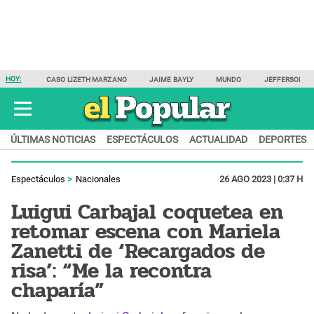
HOY:
CASO LIZETH MARZANO
JAIME BAYLY
MUNDO
JEFFERSON F
ÚLTIMAS NOTICIAS
ESPECTÁCULOS
ACTUALIDAD
DEPORTES
Espectáculos
Nacionales
26 AGO 2023 | 0:37 H
Luigui Carbajal coquetea en
retomar escena con Mariela
Zanetti de ‘Recargados de
risa’: “Me la recontra
chaparía”