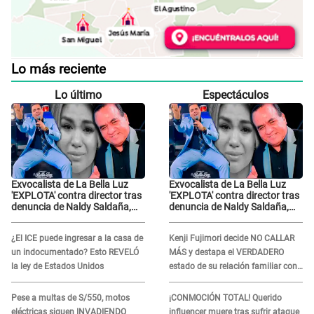
Lo más reciente
Lo último
Espectáculos
Exvocalista de La Bella Luz
Exvocalista de La Bella Luz
'EXPLOTA' contra director tras
'EXPLOTA' contra director tras
denuncia de Naldy Saldaña,
denuncia de Naldy Saldaña,
LO INSULTA y lanza GRAVE
LO INSULTA y lanza GRAVE
advertencia: "Falta que rueden
advertencia: "Falta que rueden
¿El ICE puede ingresar a la casa de
Kenji Fujimori decide NO CALLAR
dos cabezas más"
dos cabezas más"
un indocumentado? Esto REVELÓ
MÁS y destapa el VERDADERO
la ley de Estados Unidos
estado de su relación familiar con
Keiko Fujimori: "Mi familia es Érika,
mi suegra..."
Pese a multas de S/550, motos
¡CONMOCIÓN TOTAL! Querido
eléctricas siguen INVADIENDO
influencer muere tras sufrir ataque