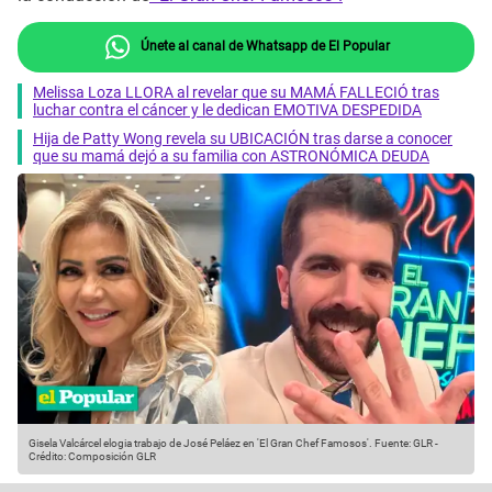
Únete al canal de Whatsapp de El Popular
Melissa Loza LLORA al revelar que su MAMÁ FALLECIÓ tras
luchar contra el cáncer y le dedican EMOTIVA DESPEDIDA
Hija de Patty Wong revela su UBICACIÓN tras darse a conocer
que su mamá dejó a su familia con ASTRONÓMICA DEUDA
Gisela Valcárcel elogia trabajo de José Peláez en 'El Gran Chef Famosos'.
Fuente: GLR
-
Crédito: Composición GLR