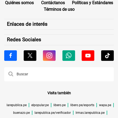
Quiénes somos
Contáctanos
Políticas y Estándares
Términos de uso
Enlaces de interés
Redes Sociales
Visita también
larepublica.pe
elpopular.pe
libero.pe
libero.pe/esports
wapa.pe
buenazo.pe
larepublica.pe/verificador
lrmas.larepublica.pe