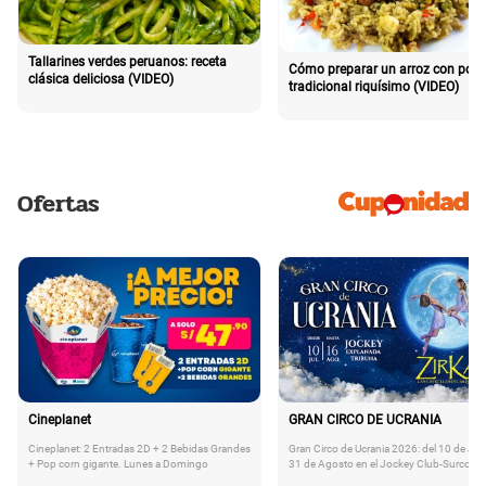
Tallarines verdes peruanos: receta
Cómo preparar un arroz con poll
clásica deliciosa (VIDEO)
tradicional riquísimo (VIDEO)
Ofertas
Cineplanet
GRAN CIRCO DE UCRANIA
Cineplanet: 2 Entradas 2D + 2 Bebidas Grandes
Gran Circo de Ucrania 2026: del 10 de Juli
+ Pop corn gigante. Lunes a Domingo
31 de Agosto en el Jockey Club-Surco