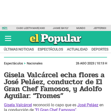
HOY:
CASO LIZETH MARZANO
JAIME BAYLY
MUNDO
JEFFERSON F
ÚLTIMAS NOTICIAS
ESPECTÁCULOS
ACTUALIDAD
DEPORTES
Espectáculos
Nacionales
26 AGO 2023 | 10:13 H
Gisela Valcárcel echa flores a
José Peláez, conductor de El
Gran Chef Famosos, y Adolfo
Aguilar: “Tromes”
Gisela Valcárcel
reconoció lo capo que es
José Peláez
en
la conducción de
"El Gran Chef Famosos".