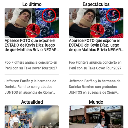
Lo último
Espectáculos
Aparece FOTO que expone el
Aparece FOTO que expone el
ESTADO de Kevin Díaz, luego
ESTADO de Kevin Díaz, luego
de que Mathías Brivio NEGARA
de que Mathías Brivio NEGARA
que fue un accidente: Lleva
que fue un accidente: Lleva
collarín
collarín
Foo Fighters anuncia concierto en
Foo Fighters anuncia concierto en
Perú con su Take Cover Tour 2027
Perú con su Take Cover Tour 2027
Jefferson Farfán y la hermana de
Jefferson Farfán y la hermana de
Darinka Ramírez son grabados
Darinka Ramírez son grabados
JUNTOS en ausencia de Xiomy
JUNTOS en ausencia de Xiomy
Kanashiro: "Siempre va
Kanashiro: "Siempre va
Actualidad
Mundo
acompañada..."
acompañada..."