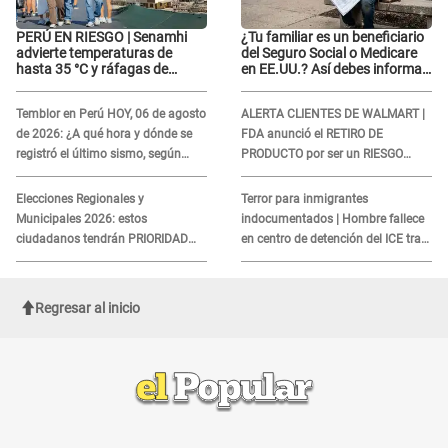
PERÚ EN RIESGO | Senamhi
¿Tu familiar es un beneficiario
advierte temperaturas de
del Seguro Social o Medicare
hasta 35 °C y ráfagas de
en EE.UU.? Así debes informar
viento en 6 regiones del país
sobre su muerte para EVITAR
COBROS
Temblor en Perú HOY, 06 de agosto
ALERTA CLIENTES DE WALMART |
de 2026: ¿A qué hora y dónde se
FDA anunció el RETIRO DE
registró el último sismo, según
PRODUCTO por ser un RIESGO
IGP?
MORTAL para consumidores: ¿Cuál
es?
Elecciones Regionales y
Terror para inmigrantes
Municipales 2026: estos
indocumentados | Hombre fallece
ciudadanos tendrán PRIORIDAD
en centro de detención del ICE tras
para votar el 4 de octubre
sufrir una "emergencia médica"
Regresar al inicio