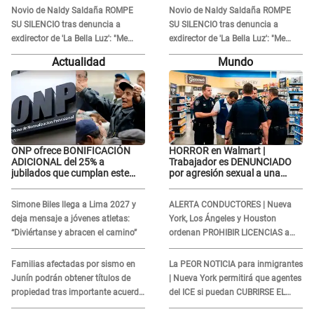
atacar a otra mujer"
atacar a otra mujer"
Novio de Naldy Saldaña ROMPE
Novio de Naldy Saldaña ROMPE
SU SILENCIO tras denuncia a
SU SILENCIO tras denuncia a
exdirector de 'La Bella Luz': "Me
exdirector de 'La Bella Luz': "Me
basta con que ella esté bien"
basta con que ella esté bien"
Actualidad
Mundo
ONP ofrece BONIFICACIÓN
HORROR en Walmart |
ADICIONAL del 25% a
Trabajador es DENUNCIADO
jubilados que cumplan este
por agresión sexual a una
REQUISITO: revisa si accedes
cliente y su respuesta
aquí
INDIGNÓ A TODOS
Simone Biles llega a Lima 2027 y
ALERTA CONDUCTORES | Nueva
deja mensaje a jóvenes atletas:
York, Los Ángeles y Houston
“Diviértanse y abracen el camino”
ordenan PROHIBIR LICENCIAS a
quienes no presenten ESTE
DOCUMENTO
Familias afectadas por sismo en
La PEOR NOTICIA para inmigrantes
Junín podrán obtener títulos de
| Nueva York permitirá que agentes
propiedad tras importante acuerdo
del ICE si puedan CUBRIRSE EL
de Cofopri
ROSTRO