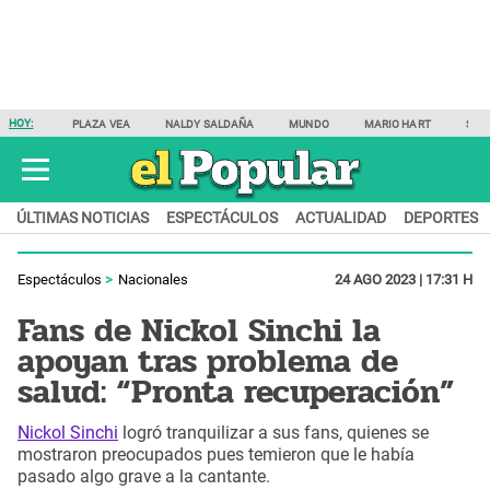
HOY:
PLAZA VEA
NALDY SALDAÑA
MUNDO
MARIO HART
SAM
ÚLTIMAS NOTICIAS
ESPECTÁCULOS
ACTUALIDAD
DEPORTES
Espectáculos
Nacionales
24 AGO 2023 | 17:31 H
Fans de Nickol Sinchi la
apoyan tras problema de
salud: “Pronta recuperación”
Nickol Sinchi
logró tranquilizar a sus fans, quienes se
mostraron preocupados pues temieron que le había
pasado algo grave a la cantante.