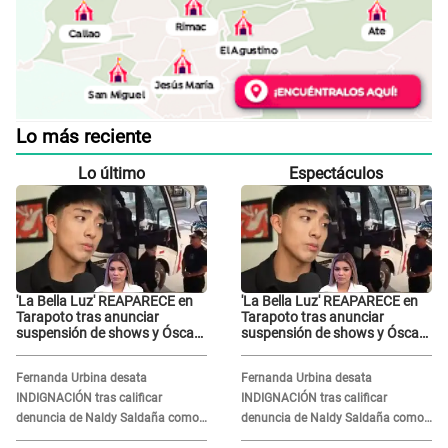
Lo más reciente
Lo último
Espectáculos
'La Bella Luz' REAPARECE en
'La Bella Luz' REAPARECE en
Tarapoto tras anunciar
Tarapoto tras anunciar
suspensión de shows y Óscar
suspensión de shows y Óscar
Junior se JUSTIFICA: "Por un
Junior se JUSTIFICA: "Por un
error no vamos a pagar todos"
error no vamos a pagar todos"
Fernanda Urbina desata
Fernanda Urbina desata
INDIGNACIÓN tras calificar
INDIGNACIÓN tras calificar
denuncia de Naldy Saldaña como
denuncia de Naldy Saldaña como
'acto bochornoso': "No es justo
'acto bochornoso': "No es justo