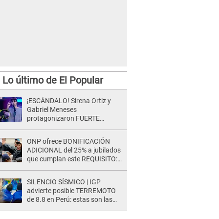
Lo último de El Popular
¡ESCÁNDALO! Sirena Ortiz y
Gabriel Meneses
protagonizaron FUERTE
DISCUSIÓN en vivo en ‘Esto es
Guerra’: “Ya no quiero...”
ONP ofrece BONIFICACIÓN
ADICIONAL del 25% a jubilados
que cumplan este REQUISITO:
revisa si accedes aquí
SILENCIO SÍSMICO | IGP
advierte posible TERREMOTO
de 8.8 en Perú: estas son las
zonas más expuestas