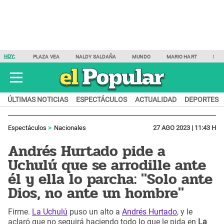
HOY:
PLAZA VEA
NALDY SALDAÑA
MUNDO
MARIO HART
SAM
ÚLTIMAS NOTICIAS
ESPECTÁCULOS
ACTUALIDAD
DEPORTES
Espectáculos
Nacionales
27 AGO 2023 | 11:43 H
Andrés Hurtado pide a
Uchulú que se arrodille ante
él y ella lo parcha: "Solo ante
Dios, no ante un hombre"
Firme.
La Uchulú
puso un alto a
Andrés Hurtado
, y le
aclaró que no seguirá haciendo todo lo que le pida en
La