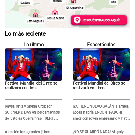
Lo más reciente
Lo último
Espectáculos
Festival Mundial del Circo se
Festival Mundial del Circo se
realizará en Lima
realizará en Lima
Raysa Ortiz y Sirena Ortiz son
¡YA TIENE NUEVO GALÁN! Pamela
SORPRENDIDAS en los camerinos
López habría ENCONTRADO el
de ‘Esto es Guerra’ tras FUERTE
amor con joven empresario y Pati
ENFRENTAMIENTO con Gabriel
Lorena la ECHA en VIVO
Moisés: “Gracias”
Atención inmigrantes | Uscis
¡NO SE GUARDÓ NADA! Magaly