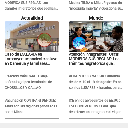
MODIFICA SUS REGLAS: Los
Medina TILDA a Milett Figueroa de
trámites migratorios que podrían
“mosquita muerta” y cuestiona su
necesitar tu prueba de ADN
RECONCILIACIÓN con Marcelo
Actualidad
Mundo
Tinelli en TV argentina
Caso de MALARIA en
Atención inmigrantes | Uscis
Lambayeque: paciente estuvo
MODIFICA SUS REGLAS: Los
en Camerún y familiares
trámites migratorios que
denuncian demora en
podrían necesitar tu prueba de
tratamiento
ADN
¡Pescado más CARO! Oleaje
ALIMENTOS GRATIS en California
anómalo golpea terminales de
desde el 10 al 13 de agosto: Estos
CHORRILLOS Y CALLAO
son los LUGARES y horarios para
recibir la ayuda
Vacunación CONTRA el DENGUE:
ICE en los aeropuertos de EE.UU.:
estas son las regiones priorizadas
Los DOCUMENTOS CLAVE que
por el Minsa
debe tener un inmigrante al viajar