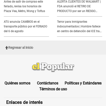
Antes de salir de compras este
ALERTA CLIENTES DE WALMART |
feriado, revisa los horarios de
FDA anunció el RETIRO DE
Plaza Vea, Metro, Wong y Tottus
PRODUCTO por ser un RIESGO
MORTAL para consumidores: ¿Cuál
es?
ATU anuncia CAMBIOS en el
Terror para inmigrantes
transporte público por el FERIADO
indocumentados | Hombre fallece
del 6 de agosto
en centro de detención del ICE tras
sufrir una "emergencia médica"
Regresar al inicio
Quiénes somos
Contáctanos
Políticas y Estándares
Términos de uso
Enlaces de interés