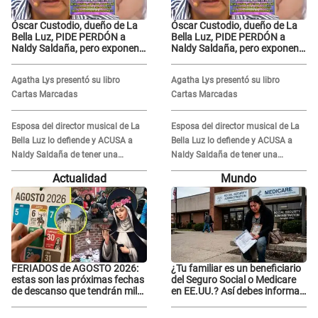
Óscar Custodio, dueño de La
Óscar Custodio, dueño de La
Bella Luz, PIDE PERDÓN a
Bella Luz, PIDE PERDÓN a
Naldy Saldaña, pero exponen
Naldy Saldaña, pero exponen
audio donde le reclama por
audio donde le reclama por
VIDEOS: "No hay necesidad de
VIDEOS: "No hay necesidad de
Agatha Lys presentó su libro
Agatha Lys presentó su libro
grabar"
grabar"
Cartas Marcadas
Cartas Marcadas
Esposa del director musical de La
Esposa del director musical de La
Bella Luz lo defiende y ACUSA a
Bella Luz lo defiende y ACUSA a
Naldy Saldaña de tener una
Naldy Saldaña de tener una
relación con él y otros integrantes
relación con él y otros integrantes
Actualidad
Mundo
FERIADOS de AGOSTO 2026:
¿Tu familiar es un beneficiario
estas son las próximas fechas
del Seguro Social o Medicare
de descanso que tendrán miles
en EE.UU.? Así debes informar
de peruanos
sobre su muerte para EVITAR
COBROS