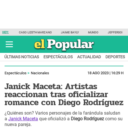
HOY:
CASO LIZETH MARZANO
JAIME BAYLY
MUNDO
JEFFERSON F
ÚLTIMAS NOTICIAS
ESPECTÁCULOS
ACTUALIDAD
DEPORTES
Espectáculos
Nacionales
18 AGO 2023 | 16:29 H
Janick Maceta: Artistas
reaccionan tras oficializar
romance con Diego Rodríguez
¿Quiénes son? Varios personajes de la farándula saludan
a
Janick Maceta
que oficializó a
Diego Rodríguez
como su
nueva pareja.