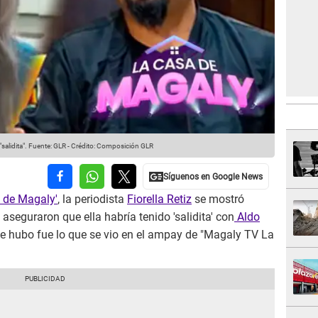
alidita".
Fuente: GLR
-
Crédito: Composición GLR
 de Magaly'
, la periodista
Fiorella Retiz
se mostró
 aseguraron que ella habría tenido 'salidita' con
Aldo
que hubo fue lo que se vio en el ampay de "Magaly TV La