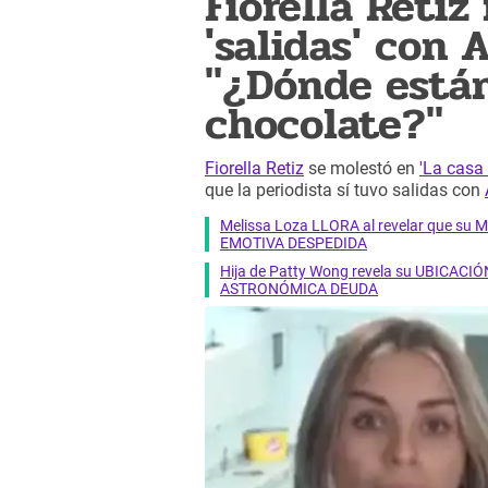
Fiorella Retiz
'salidas' con 
"¿Dónde están 
chocolate?"
Fiorella Retiz
se molestó en
'La casa
que la periodista sí tuvo salidas con
Melissa Loza LLORA al revelar que su M
EMOTIVA DESPEDIDA
Hija de Patty Wong revela su UBICACIÓN
ASTRONÓMICA DEUDA