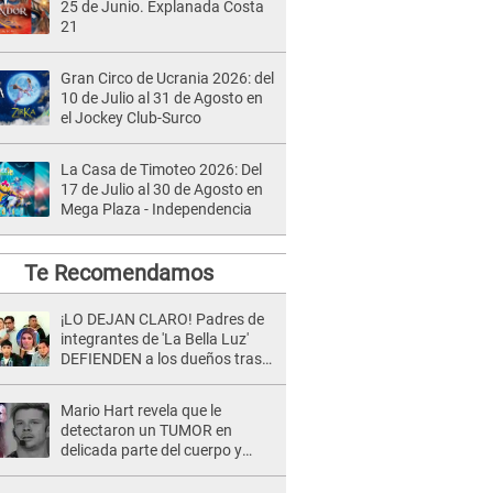
25 de Junio. Explanada Costa
21
Gran Circo de Ucrania 2026: del
10 de Julio al 31 de Agosto en
el Jockey Club-Surco
La Casa de Timoteo 2026: Del
17 de Julio al 30 de Agosto en
Mega Plaza - Independencia
Te Recomendamos
¡LO DEJAN CLARO! Padres de
integrantes de 'La Bella Luz'
DEFIENDEN a los dueños tras
denuncia: “Nunca vimos
nada...”
Mario Hart revela que le
detectaron un TUMOR en
delicada parte del cuerpo y
expone diagnóstico: "Dolores
muy fuertes..."