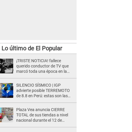
Lo último de El Popular
¡TRISTE NOTICIA! fallece
querido conductor de TV que
marcó toda una época en la
pantalla chica, así fue su
repentino adiós
SILENCIO SÍSMICO | IGP
advierte posible TERREMOTO
de 8.8 en Perú: estas son las
zonas más expuestas
Plaza Vea anuncia CIERRE
TOTAL de sus tiendas a nivel
nacional durante el 12 de
agosto por este MOTIVO