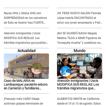
Raysa Ortiz y Sirena Ortiz son
¡YA TIENE NUEVO GALÁN! Pamela
SORPRENDIDAS en los camerinos
López habría ENCONTRADO el
de ‘Esto es Guerra’ tras FUERTE
amor con joven empresario y Pati
ENFRENTAMIENTO con Gabriel
Lorena la ECHA en VIVO
Moisés: “Gracias”
Atención inmigrantes | Uscis
¡NO SE GUARDÓ NADA! Magaly
MODIFICA SUS REGLAS: Los
Medina TILDA a Milett Figueroa de
trámites migratorios que podrían
“mosquita muerta” y cuestiona su
necesitar tu prueba de ADN
RECONCILIACIÓN con Marcelo
Actualidad
Mundo
Tinelli en TV argentina
Caso de MALARIA en
Atención inmigrantes | Uscis
Lambayeque: paciente estuvo
MODIFICA SUS REGLAS: Los
en Camerún y familiares
trámites migratorios que
denuncian demora en
podrían necesitar tu prueba de
tratamiento
ADN
¡Pescado más CARO! Oleaje
ALIMENTOS GRATIS en California
anómalo golpea terminales de
desde el 10 al 13 de agosto: Estos