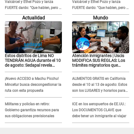
Valcárcel y Ethel Pozo y lanza
Valcárcel y Ethel Pozo y lanza
FUERTE dardo: "Que hablen, pero la
FUERTE dardo: "Que hablen, pero la
verdad siempre se sabe"
verdad siempre se sabe"
Actualidad
Mundo
Estos distritos de Lima NO
Atención inmigrantes | Uscis
TENDRÁN AGUA durante el 10
MODIFICA SUS REGLAS: Los
de agosto: Sedapal revela
trámites migratorios que
horarios oficiales
podrían necesitar tu prueba de
ADN
¡Nuevo ACCESO a Machu Picchu!
ALIMENTOS GRATIS en California
Mincetur busca descongestionar la
desde el 10 al 13 de agosto: Estos
ruta con esta propuesta
son los LUGARES y horarios para
recibir la ayuda
Militares y policías en retiro:
ICE en los aeropuertos de EE.UU.:
Gobierno garantiza recursos para
Los DOCUMENTOS CLAVE que
sus obligaciones previsionales
debe tener un inmigrante al viajar