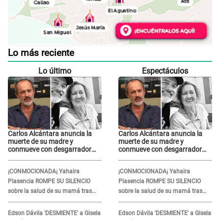
Lo más reciente
Lo último
Espectáculos
Carlos Alcántara anuncia la
Carlos Alcántara anuncia la
muerte de su madre y
muerte de su madre y
conmueve con desgarrador
conmueve con desgarrador
mensaje: “Fuiste una gran
mensaje: “Fuiste una gran
mujer”
mujer”
¡CONMOCIONADA¡ Yahaira
¡CONMOCIONADA¡ Yahaira
Plasencia ROMPE SU SILENCIO
Plasencia ROMPE SU SILENCIO
sobre la salud de su mamá tras
sobre la salud de su mamá tras
APARECER en centro oncológico:
APARECER en centro oncológico:
“La oración tiene poder”
“La oración tiene poder”
Edson Dávila 'DESMIENTE' a Gisela
Edson Dávila 'DESMIENTE' a Gisela