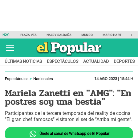
HOY:
PLAZA VEA
NALDY SALDAÑA
MUNDO
MARIO HART
SAM
ÚLTIMAS NOTICIAS
ESPECTÁCULOS
ACTUALIDAD
DEPORTES
Espectáculos
Nacionales
14 AGO 2023 | 15:44 H
Mariela Zanetti en "AMG": "En
postres soy una bestia"
Participantes de la tercera temporada del reality de cocina
"El gran chef famosos" visitaron el set de “Arriba mi gente”.
Únete al canal de Whatsapp de El Popular