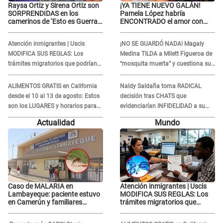
Raysa Ortiz y Sirena Ortiz son
¡YA TIENE NUEVO GALÁN!
SORPRENDIDAS en los
Pamela López habría
camerinos de ‘Esto es Guerra’
ENCONTRADO el amor con
tras FUERTE
joven empresario y Pati Lorena
ENFRENTAMIENTO con
la ECHA en VIVO
Atención inmigrantes | Uscis
¡NO SE GUARDÓ NADA! Magaly
Gabriel Moisés: “Gracias”
MODIFICA SUS REGLAS: Los
Medina TILDA a Milett Figueroa de
trámites migratorios que podrían
“mosquita muerta” y cuestiona su
necesitar tu prueba de ADN
RECONCILIACIÓN con Marcelo
Tinelli en TV argentina
ALIMENTOS GRATIS en California
Naldy Saldaña toma RADICAL
desde el 10 al 13 de agosto: Estos
decisión tras CHATS que
son los LUGARES y horarios para
evidenciarían INFIDELIDAD a su
recibir la ayuda
novio con animador de 'La Bella
Actualidad
Mundo
Luz': "Un día..."
Caso de MALARIA en
Atención inmigrantes | Uscis
Lambayeque: paciente estuvo
MODIFICA SUS REGLAS: Los
en Camerún y familiares
trámites migratorios que
denuncian demora en
podrían necesitar tu prueba de
tratamiento
ADN