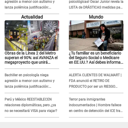
agresión a menor con autismo y
psicológicas! Óscar Junior revela la
lanza polémica justificación:
LISTA de DRÁSTICAS medidas para
"Defenderme ante..."
prevenir acoso en 'La Bella Luz' tras
Actualidad
Mundo
caso Naldy Saldaña
Obras de la Línea 2 del Metro
¿Tu familiar es un beneficiario
superan el 90%: así AVANZA el
del Seguro Social o Medicare
megaproyecto que unirá
en EE.UU.? Así debes informar
Callao y Ate
sobre su muerte para EVITAR
COBROS
Bachiller en psicología niega
ALERTA CLIENTES DE WALMART |
agresión a menor con autismo y
FDA anunció el RETIRO DE
lanza polémica justificación:
PRODUCTO por ser un RIESGO
"Defenderme ante..."
MORTAL para consumidores: ¿Cuál
es?
Perú y México REESTABLECEN
Terror para inmigrantes
relaciones diplomáticas, pero ¿ya
indocumentados | Hombre fallece
no se necesitará VISA para viajar?
en centro de detención del ICE tras
sufrir una "emergencia médica"