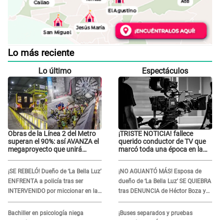
Lo más reciente
Lo último
Espectáculos
Obras de la Línea 2 del Metro
¡TRISTE NOTICIA! fallece
superan el 90%: así AVANZA el
querido conductor de TV que
megaproyecto que unirá
marcó toda una época en la
Callao y Ate
pantalla chica, así fue su
repentino adiós
¡SE REBELÓ! Dueño de ‘La Bella Luz’
¡NO AGUANTÓ MÁS! Esposa de
ENFRENTA a policía tras ser
dueño de ‘La Bella Luz’ SE QUIEBRA
INTERVENIDO por miccionar en la
tras DENUNCIA de Héctor Boza y
vía pública: “Lo hice por necesidad”
ARREMETE contra Claudia Salazar
Bachiller en psicología niega
¡Buses separados y pruebas