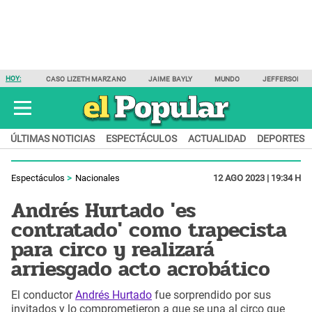
HOY:
CASO LIZETH MARZANO
JAIME BAYLY
MUNDO
JEFFERSON F
ÚLTIMAS NOTICIAS
ESPECTÁCULOS
ACTUALIDAD
DEPORTES
Espectáculos
Nacionales
12 AGO 2023 | 19:34 H
Andrés Hurtado 'es
contratado' como trapecista
para circo y realizará
arriesgado acto acrobático
El conductor
Andrés Hurtado
fue sorprendido por sus
invitados y lo comprometieron a que se una al circo que