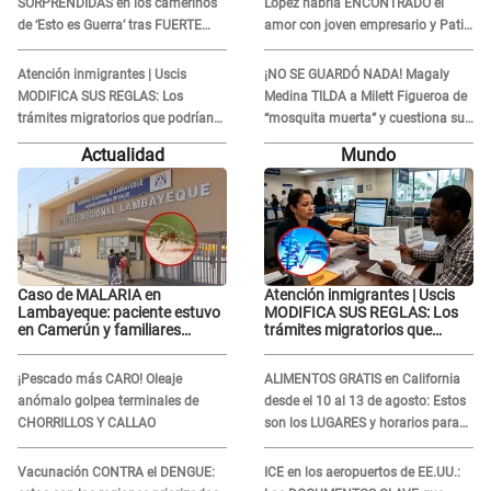
SORPRENDIDAS en los camerinos
López habría ENCONTRADO el
de ‘Esto es Guerra’ tras FUERTE
amor con joven empresario y Pati
ENFRENTAMIENTO con Gabriel
Lorena la ECHA en VIVO
Moisés: “Gracias”
Atención inmigrantes | Uscis
¡NO SE GUARDÓ NADA! Magaly
MODIFICA SUS REGLAS: Los
Medina TILDA a Milett Figueroa de
trámites migratorios que podrían
“mosquita muerta” y cuestiona su
necesitar tu prueba de ADN
RECONCILIACIÓN con Marcelo
Actualidad
Mundo
Tinelli en TV argentina
Caso de MALARIA en
Atención inmigrantes | Uscis
Lambayeque: paciente estuvo
MODIFICA SUS REGLAS: Los
en Camerún y familiares
trámites migratorios que
denuncian demora en
podrían necesitar tu prueba de
tratamiento
ADN
¡Pescado más CARO! Oleaje
ALIMENTOS GRATIS en California
anómalo golpea terminales de
desde el 10 al 13 de agosto: Estos
CHORRILLOS Y CALLAO
son los LUGARES y horarios para
recibir la ayuda
Vacunación CONTRA el DENGUE:
ICE en los aeropuertos de EE.UU.: