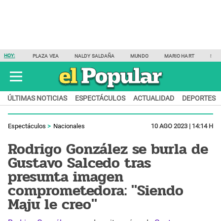
HOY:
PLAZA VEA
NALDY SALDAÑA
MUNDO
MARIO HART
SAM
ÚLTIMAS NOTICIAS
ESPECTÁCULOS
ACTUALIDAD
DEPORTES
Espectáculos
Nacionales
10 AGO 2023 | 14:14 H
Rodrigo González se burla de
Gustavo Salcedo tras
presunta imagen
comprometedora: "Siendo
Maju le creo"