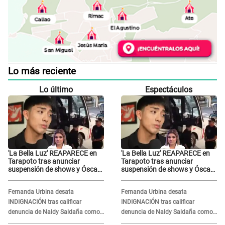
Lo más reciente
Lo último
Espectáculos
'La Bella Luz' REAPARECE en
'La Bella Luz' REAPARECE en
Tarapoto tras anunciar
Tarapoto tras anunciar
suspensión de shows y Óscar
suspensión de shows y Óscar
Junior se JUSTIFICA: "Por un
Junior se JUSTIFICA: "Por un
error no vamos a pagar todos"
error no vamos a pagar todos"
Fernanda Urbina desata
Fernanda Urbina desata
INDIGNACIÓN tras calificar
INDIGNACIÓN tras calificar
denuncia de Naldy Saldaña como
denuncia de Naldy Saldaña como
'acto bochornoso': "No es justo
'acto bochornoso': "No es justo