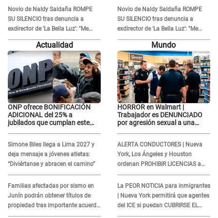
atacar a otra mujer"
atacar a otra mujer"
Novio de Naldy Saldaña ROMPE
Novio de Naldy Saldaña ROMPE
SU SILENCIO tras denuncia a
SU SILENCIO tras denuncia a
exdirector de 'La Bella Luz': "Me
exdirector de 'La Bella Luz': "Me
basta con que ella esté bien"
basta con que ella esté bien"
Actualidad
Mundo
ONP ofrece BONIFICACIÓN
HORROR en Walmart |
ADICIONAL del 25% a
Trabajador es DENUNCIADO
jubilados que cumplan este
por agresión sexual a una
REQUISITO: revisa si accedes
cliente y su respuesta
aquí
INDIGNÓ A TODOS
Simone Biles llega a Lima 2027 y
ALERTA CONDUCTORES | Nueva
deja mensaje a jóvenes atletas:
York, Los Ángeles y Houston
“Diviértanse y abracen el camino”
ordenan PROHIBIR LICENCIAS a
quienes no presenten ESTE
DOCUMENTO
Familias afectadas por sismo en
La PEOR NOTICIA para inmigrantes
Junín podrán obtener títulos de
| Nueva York permitirá que agentes
propiedad tras importante acuerdo
del ICE si puedan CUBRIRSE EL
de Cofopri
ROSTRO