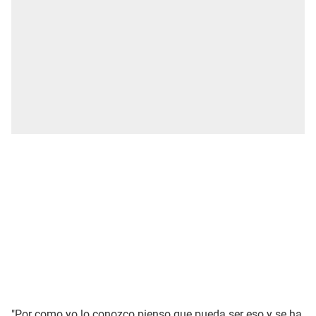
"Por como yo lo conozco pienso que pueda ser eso y se ha