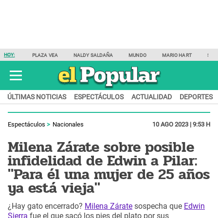
HOY:
PLAZA VEA
NALDY SALDAÑA
MUNDO
MARIO HART
SAM
ÚLTIMAS NOTICIAS
ESPECTÁCULOS
ACTUALIDAD
DEPORTES
Espectáculos
Nacionales
10 AGO 2023 | 9:53 H
Milena Zárate sobre posible
infidelidad de Edwin a Pilar:
"Para él una mujer de 25 años
ya está vieja"
¿Hay gato encerrado?
Milena Zárate
sospecha que
Edwin
Sierra
fue el que sacó los pies del plato por sus