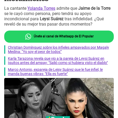
La cantante
Yolanda Torres
admite que
Jaime de la Torre
se le cayó como persona, pero tendrá su apoyo
incondicional para
Leysi Suárez
tras infidelidad. ¿Qué
reveló de su mejor tras pasar duros momentos?
Únete al canal de Whatsapp de El Popular
Christian Domínguez sobre los infieles ampayados por Magaly
Medina: “Yo soy el peor de todos”
Karla Tarazona revela que vio a la pareja de Leysi Suárez en
Iquitos antes del ampay: "Salió como si hubiera visto el diablo"
Marco Antonio, expareja de Leisy Suárez que le fue infiel, le
manda buenas vibras: "Ella es fuerte"