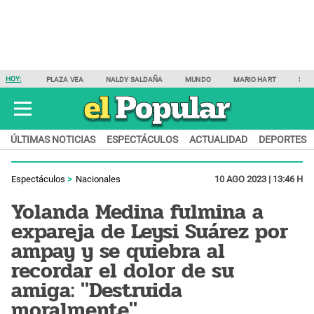
HOY:
PLAZA VEA
NALDY SALDAÑA
MUNDO
MARIO HART
SAM
ÚLTIMAS NOTICIAS
ESPECTÁCULOS
ACTUALIDAD
DEPORTES
Espectáculos
Nacionales
10 AGO 2023 | 13:46 H
Yolanda Medina fulmina a
expareja de Leysi Suárez por
ampay y se quiebra al
recordar el dolor de su
amiga: "Destruida
moralmente"