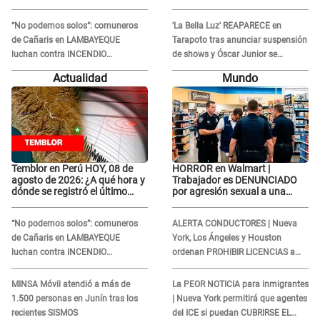
IGP?
enfermedad
“No podemos solos”: comuneros
'La Bella Luz' REAPARECE en
de Cañaris en LAMBAYEQUE
Tarapoto tras anunciar suspensión
luchan contra INCENDIO
de shows y Óscar Junior se
FORESTAL que sigue avanzando
JUSTIFICA: "Por un error no vamos
Actualidad
Mundo
a pagar todos"
Temblor en Perú HOY, 08 de
HORROR en Walmart |
agosto de 2026: ¿A qué hora y
Trabajador es DENUNCIADO
dónde se registró el último
por agresión sexual a una
sismo, según IGP?
cliente y su respuesta
INDIGNÓ A TODOS
“No podemos solos”: comuneros
ALERTA CONDUCTORES | Nueva
de Cañaris en LAMBAYEQUE
York, Los Ángeles y Houston
luchan contra INCENDIO
ordenan PROHIBIR LICENCIAS a
FORESTAL que sigue avanzando
quienes no presenten ESTE
DOCUMENTO
MINSA Móvil atendió a más de
La PEOR NOTICIA para inmigrantes
1.500 personas en Junín tras los
| Nueva York permitirá que agentes
recientes SISMOS
del ICE si puedan CUBRIRSE EL