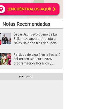
Notas Recomendadas
Óscar Jr., nuevo dueño de La
Bella Luz, lanza propuesta a
Naldy Saldaña tras denuncia:
“Va a haber otro tipo de ley”
Partidos de Liga 1 en la fecha 4
del Torneo Clausura 2026:
programación, horarios y
dónde ver