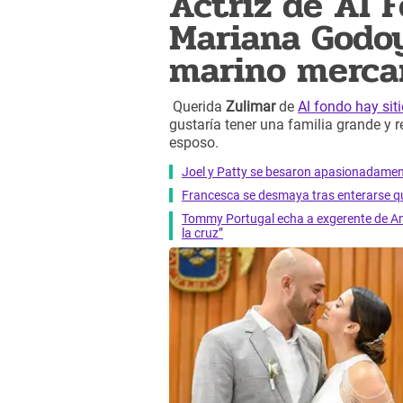
Actriz de Al F
Mariana Godoy
marino merca
Querida
Zulimar
de
Al fondo hay sit
gustaría tener una familia grande y 
esposo.
Joel y Patty se besaron apasionadamente 
Francesca se desmaya tras enterarse qu
Tommy Portugal echa a exgerente de Am
la cruz”