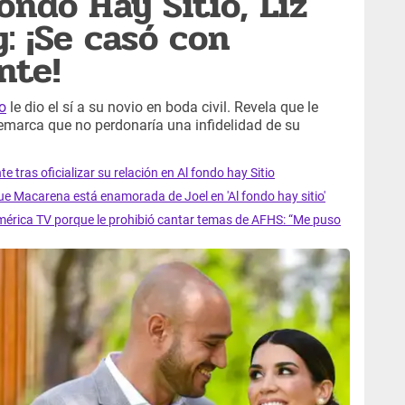
ondo Hay Sitio, Liz
: ¡Se casó con
nte!
io
le dio el sí a su novio en boda civil. Revela que le
remarca que no perdonaría una infidelidad de su
tras oficializar su relación en Al fondo hay Sitio
e Macarena está enamorada de Joel en 'Al fondo hay sitio'
érica TV porque le prohibió cantar temas de AFHS: “Me puso