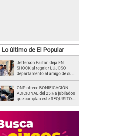
Lo último de El Popular
Jefferson Farfán deja EN
SHOCK al regalar LUJOSO
departamento al amigo de su
hijo y lo HUNDEN en redes: "A
su hija se lo negó"
ONP ofrece BONIFICACIÓN
ADICIONAL del 25% a jubilados
que cumplan este REQUISITO:
revisa si accedes aquí