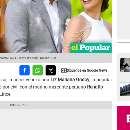
enatto Pais.
Fuente: El Popular
-
Crédito: GLR
sa, la actriz venezolana
Liz Mariana Godoy
, la popular
só por civil con el marino mercante peruano
Renatto
Lince.