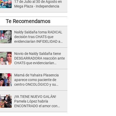
17 de Julio al 30 de Agosto en
Mega Plaza - Independencia
Te Recomendamos
Naldy Saldaña toma RADICAL
decisión tras CHATS que
evidenciarían INFIDELIDAD a
su novio con animador de 'La
Bella Luz': "Un día..."
Novio de Naldy Saldaña tiene
DESGARRADORA reacción ante
CHATS que evidenciarían
INFIDELIDAD con animador de
'La Bella Luz': "Se puso..."
Mamá de Yahaira Plasencia
aparece como paciente de
centro ONCOLÓGICO y su
hermano lanza DESGARRADOR
mensaje: "Hoy fue la última..."
¡YA TIENE NUEVO GALÁN!
Pamela López habría
ENCONTRADO el amor con
joven empresario y Pati Lorena
la ECHA en VIVO