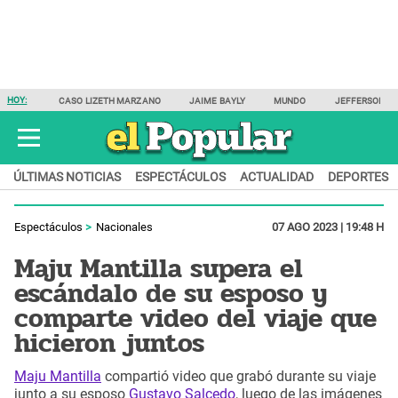
HOY:
CASO LIZETH MARZANO
JAIME BAYLY
MUNDO
JEFFERSON F
ÚLTIMAS NOTICIAS
ESPECTÁCULOS
ACTUALIDAD
DEPORTES
Espectáculos
Nacionales
07 AGO 2023 | 19:48 H
Maju Mantilla supera el
escándalo de su esposo y
comparte video del viaje que
hicieron juntos
Maju Mantilla
compartió video que grabó durante su viaje
junto a su esposo
Gustavo Salcedo
, luego de las imágenes