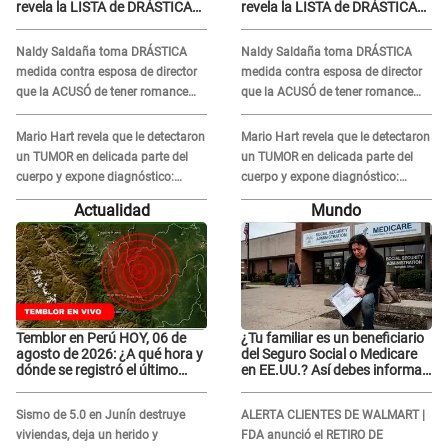
revela la LISTA de DRÁSTICAS
revela la LISTA de DRÁSTICAS
medidas para prevenir acoso
medidas para prevenir acoso
en 'La Bella Luz' tras caso
en 'La Bella Luz' tras caso
Naldy Saldaña toma DRÁSTICA
Naldy Saldaña toma DRÁSTICA
Naldy Saldaña
Naldy Saldaña
medida contra esposa de director
medida contra esposa de director
que la ACUSÓ de tener romance
que la ACUSÓ de tener romance
con él: "Muy triste..."
con él: "Muy triste..."
Mario Hart revela que le detectaron
Mario Hart revela que le detectaron
un TUMOR en delicada parte del
un TUMOR en delicada parte del
cuerpo y expone diagnóstico:
cuerpo y expone diagnóstico:
"Dolores muy fuertes..."
"Dolores muy fuertes..."
Actualidad
Mundo
Temblor en Perú HOY, 06 de
¿Tu familiar es un beneficiario
agosto de 2026: ¿A qué hora y
del Seguro Social o Medicare
dónde se registró el último
en EE.UU.? Así debes informar
sismo, según IGP?
sobre su muerte para EVITAR
COBROS
Sismo de 5.0 en Junín destruye
ALERTA CLIENTES DE WALMART |
viviendas, deja un herido y
FDA anunció el RETIRO DE