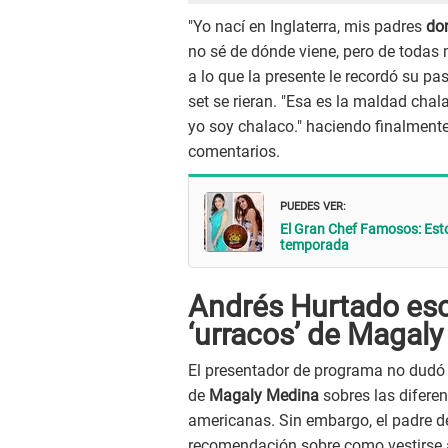
"Yo nací en Inglaterra, mis padres
do
no sé de dónde viene, pero de todas
a lo que la presente le recordó su pa
set se rieran. "Esa es la maldad chal
yo soy chalaco." haciendo finalment
comentarios.
PUEDES VER:
El Gran Chef Famosos: Esto
temporada
Andrés Hurtado es
‘urracos’ de Magal
El presentador de programa no dudó 
de
Magaly Medina
sobres las difere
americanas. Sin embargo, el padre 
recomendación sobre como vestirse a 