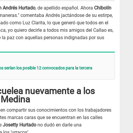
n Andrés Hurtado
, de apellido español. Ahora
Chibolín
 maneras." comentaba Andrés jactándose de su estirpe,
sado como Luz Clarita, lo que generó que todos en el
aca, yo quiero decirle a todos mis amigos del Callao es,
e la paz con aquellas personas indignadas por sus
s serían los posible 12 convocados para la tercera
cuelea nuevamente a los
y Medina
en compartir sus conocimientos con los trabajadores
ntes marcas caras que se encuentran en las calles
de
Josetty Hurtado
no dudó en darle una
los ‘urracos’.