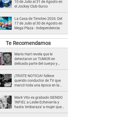
10 de Julio al 31 de Agosto en
el Jockey Club-Surco
La Casa de Timoteo 2026: Del
17 de Julio al 30 de Agosto en
Mega Plaza - Independencia
Te Recomendamos
Mario Hart revela que le
detectaron un TUMOR en
delicada parte del cuerpo y
expone diagnóstico: "Dolores
muy fuertes..."
¡TRISTE NOTICIA! fallece
querido conductor de TV que
marcó toda una época en la
pantalla chica, así fue su
repentino adiós
Mark Vito es grabado SIENDO
'INFIEL' a Leslie Echevarría y
hasta 'embaraza' a mujer que
sería su AMANTE: "¡Eres un
desgraciado! "