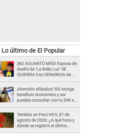
Lo último de El Popular
¡NO AGUANTÓ MÁS! Esposa de
dueño de ‘La Bella Luz’ SE
QUIEBRA tras DENUNCIA de
Héctor Boza y ARREMETE
contra Claudia Salazar
¡Atención afiliados! SIS otorga
beneficio económico y así
puedes consultar con tu DNI si
te corresponde
Temblor en Perú HOY, 07 de
agosto de 2026: ¿A qué hora y
dónde se registró el último
sismo, según IGP?