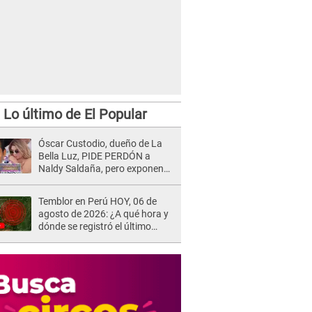
Lo último de El Popular
Óscar Custodio, dueño de La
Bella Luz, PIDE PERDÓN a
Naldy Saldaña, pero exponen
audio donde le reclama por
VIDEOS: "No hay necesidad de
Temblor en Perú HOY, 06 de
grabar"
agosto de 2026: ¿A qué hora y
dónde se registró el último
sismo, según IGP?