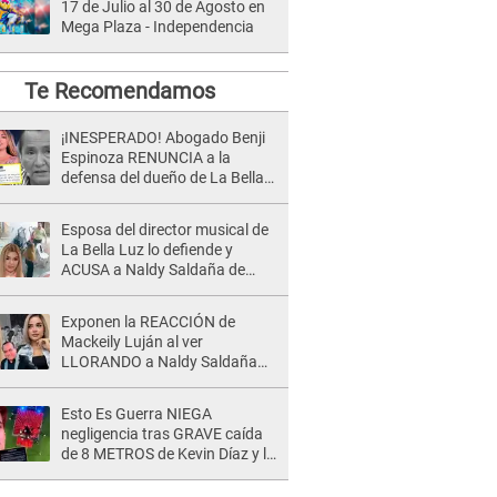
17 de Julio al 30 de Agosto en
Mega Plaza - Independencia
Te Recomendamos
¡INESPERADO! Abogado Benji
Espinoza RENUNCIA a la
defensa del dueño de La Bella
Luz tras difusión de POLÉMICO
audio: "Nada que defender"
Esposa del director musical de
La Bella Luz lo defiende y
ACUSA a Naldy Saldaña de
tener una relación con él y
otros integrantes
Exponen la REACCIÓN de
Mackeily Luján al ver
LLORANDO a Naldy Saldaña
tras AGRESIÓN de director de
'La Bella Luz': Esto hizo
Esto Es Guerra NIEGA
negligencia tras GRAVE caída
de 8 METROS de Kevin Díaz y lo
SEÑALAN: "No adoptó la
postura correcta"