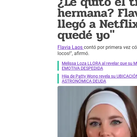
¿Le quitó el t
hermana? Flav
llegó a Netfli
quedé yo"
Flavia Laos
contó por primera vez cóm
locos!", afirmó.
Melissa Loza LLORA al revelar que su M
EMOTIVA DESPEDIDA
Hija de Patty Wong revela su UBICACIÓN
ASTRONÓMICA DEUDA