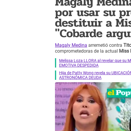
Magaly Medina
por usar su p
destituir a M
"Cobarde arg
Magaly Medina
arremetió contra
Tit
comprometedoras de la actual
Miss
Melissa Loza LLORA al revelar que su M
EMOTIVA DESPEDIDA
Hija de Patty Wong revela su UBICACIÓN
ASTRONÓMICA DEUDA