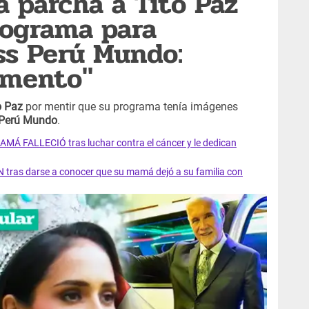
 parcha a Tito Paz
rograma para
iss Perú Mundo:
umento"
o Paz
por mentir que su programa tenía imágenes
 Perú Mundo
.
AMÁ FALLECIÓ tras luchar contra el cáncer y le dedican
 tras darse a conocer que su mamá dejó a su familia con