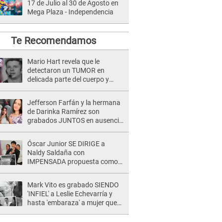
17 de Julio al 30 de Agosto en
Mega Plaza - Independencia
Te Recomendamos
Mario Hart revela que le
detectaron un TUMOR en
delicada parte del cuerpo y
expone diagnóstico: "Dolores
muy fuertes..."
Jefferson Farfán y la hermana
de Darinka Ramírez son
grabados JUNTOS en ausencia
de Xiomy Kanashiro: "Siempre
va acompañada..."
Óscar Junior SE DIRIGE a
Naldy Saldaña con
IMPENSADA propuesta como
nuevo líder de 'La Bella Luz' tras
denuncia: "Otro tipo de ley..."
Mark Vito es grabado SIENDO
'INFIEL' a Leslie Echevarría y
hasta 'embaraza' a mujer que
sería su AMANTE: "¡Eres un
desgraciado! "