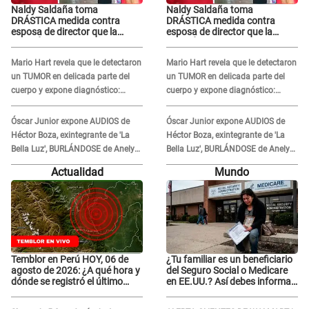
Naldy Saldaña toma
Naldy Saldaña toma
DRÁSTICA medida contra
DRÁSTICA medida contra
esposa de director que la
esposa de director que la
ACUSÓ de tener romance con
ACUSÓ de tener romance con
él: "Muy triste..."
él: "Muy triste..."
Mario Hart revela que le detectaron
Mario Hart revela que le detectaron
un TUMOR en delicada parte del
un TUMOR en delicada parte del
cuerpo y expone diagnóstico:
cuerpo y expone diagnóstico:
"Dolores muy fuertes..."
"Dolores muy fuertes..."
Óscar Junior expone AUDIOS de
Óscar Junior expone AUDIOS de
Héctor Boza, exintegrante de 'La
Héctor Boza, exintegrante de 'La
Bella Luz', BURLÁNDOSE de Anely
Bella Luz', BURLÁNDOSE de Anely
Dávila tras acusarlo de maltrato:
Dávila tras acusarlo de maltrato:
Actualidad
Mundo
"Grábame..."
"Grábame..."
Temblor en Perú HOY, 06 de
¿Tu familiar es un beneficiario
agosto de 2026: ¿A qué hora y
del Seguro Social o Medicare
dónde se registró el último
en EE.UU.? Así debes informar
sismo, según IGP?
sobre su muerte para EVITAR
COBROS