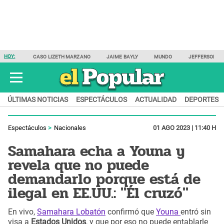
HOY:
CASO LIZETH MARZANO
JAIME BAYLY
MUNDO
JEFFERSON F
ÚLTIMAS NOTICIAS
ESPECTÁCULOS
ACTUALIDAD
DEPORTES
Espectáculos
Nacionales
01 AGO 2023 | 11:40 H
Samahara echa a Youna y
revela que no puede
demandarlo porque está de
ilegal en EE.UU.: "Él cruzó"
En vivo,
Samahara Lobatón
confirmó que
Youna
entró sin
visa a
Estados Unidos
, y que por eso no puede entablarle