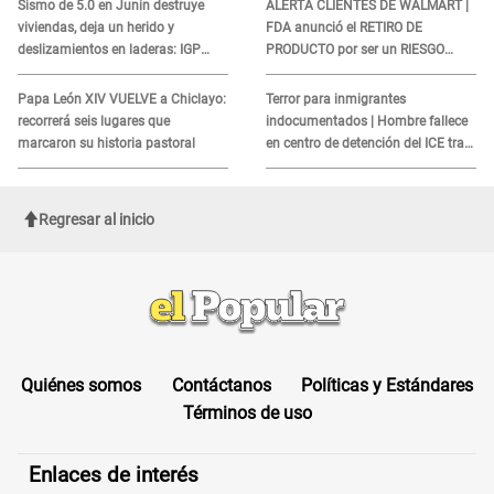
Sismo de 5.0 en Junín destruye
ALERTA CLIENTES DE WALMART |
viviendas, deja un herido y
FDA anunció el RETIRO DE
deslizamientos en laderas: IGP
PRODUCTO por ser un RIESGO
alerta sobre posibles réplicas
MORTAL para consumidores: ¿Cuál
es?
Papa León XIV VUELVE a Chiclayo:
Terror para inmigrantes
recorrerá seis lugares que
indocumentados | Hombre fallece
marcaron su historia pastoral
en centro de detención del ICE tras
sufrir una "emergencia médica"
Regresar al inicio
Quiénes somos
Contáctanos
Políticas y Estándares
Términos de uso
Enlaces de interés