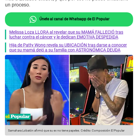
un proceso.
Únete al canal de Whatsapp de El Popular
Melissa Loza LLORA al revelar que su MAMÁ FALLECIÓ tras
luchar contra el cáncer y le dedican EMOTIVA DESPEDIDA
Hija de Patty Wong revela su UBICACIÓN tras darse a conocer
que su mamá dejó a su familia con ASTRONÓMICA DEUDA
Samahara Lobatón afirmó que su ex no tiene papeles.
Crédito: Composición El Popular