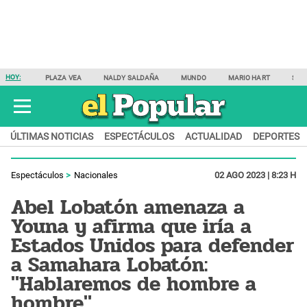
HOY:
PLAZA VEA
NALDY SALDAÑA
MUNDO
MARIO HART
SAM
ÚLTIMAS NOTICIAS
ESPECTÁCULOS
ACTUALIDAD
DEPORTES
Espectáculos
Nacionales
02 AGO 2023 | 8:23 H
Abel Lobatón amenaza a
Youna y afirma que iría a
Estados Unidos para defender
a Samahara Lobatón:
"Hablaremos de hombre a
hombre"