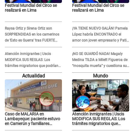
Festival Mundial del Circo se
Festival Mundial del Circo se
realizará en Lima
realizará en Lima
Raysa Ortiz y Sirena Ortiz son
¡YA TIENE NUEVO GALÁN! Pamela
SORPRENDIDAS en los camerinos
López habría ENCONTRADO el
de ‘Esto es Guerra’ tras FUERTE
amor con joven empresario y Pati
ENFRENTAMIENTO con Gabriel
Lorena la ECHA en VIVO
Moisés: “Gracias”
Atención inmigrantes | Uscis
¡NO SE GUARDÓ NADA! Magaly
MODIFICA SUS REGLAS: Los
Medina TILDA a Milett Figueroa de
trámites migratorios que podrían
“mosquita muerta” y cuestiona su
necesitar tu prueba de ADN
RECONCILIACIÓN con Marcelo
Actualidad
Mundo
Tinelli en TV argentina
Caso de MALARIA en
Atención inmigrantes | Uscis
Lambayeque: paciente estuvo
MODIFICA SUS REGLAS: Los
en Camerún y familiares
trámites migratorios que
denuncian demora en
podrían necesitar tu prueba de
tratamiento
ADN