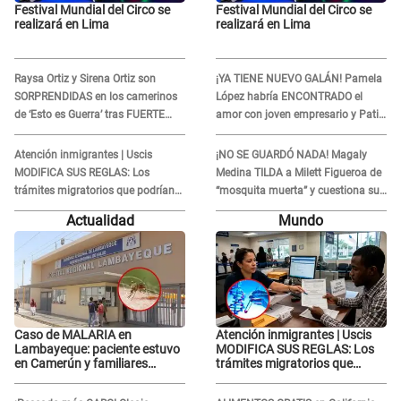
Festival Mundial del Circo se
Festival Mundial del Circo se
realizará en Lima
realizará en Lima
Raysa Ortiz y Sirena Ortiz son
¡YA TIENE NUEVO GALÁN! Pamela
SORPRENDIDAS en los camerinos
López habría ENCONTRADO el
de ‘Esto es Guerra’ tras FUERTE
amor con joven empresario y Pati
ENFRENTAMIENTO con Gabriel
Lorena la ECHA en VIVO
Moisés: “Gracias”
Atención inmigrantes | Uscis
¡NO SE GUARDÓ NADA! Magaly
MODIFICA SUS REGLAS: Los
Medina TILDA a Milett Figueroa de
trámites migratorios que podrían
“mosquita muerta” y cuestiona su
necesitar tu prueba de ADN
RECONCILIACIÓN con Marcelo
Actualidad
Mundo
Tinelli en TV argentina
Caso de MALARIA en
Atención inmigrantes | Uscis
Lambayeque: paciente estuvo
MODIFICA SUS REGLAS: Los
en Camerún y familiares
trámites migratorios que
denuncian demora en
podrían necesitar tu prueba de
tratamiento
ADN