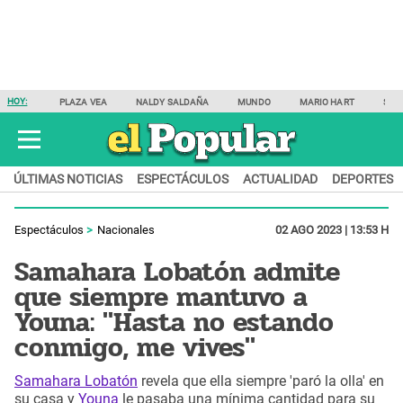
HOY:
PLAZA VEA
NALDY SALDAÑA
MUNDO
MARIO HART
SAM
ÚLTIMAS NOTICIAS
ESPECTÁCULOS
ACTUALIDAD
DEPORTES
Espectáculos
Nacionales
02 AGO 2023 | 13:53 H
Samahara Lobatón admite
que siempre mantuvo a
Youna: "Hasta no estando
conmigo, me vives"
Samahara Lobatón
revela que ella siempre 'paró la olla' en
su casa y
Youna
le pasaba una mínima cantidad para su