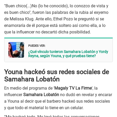
"Buen chico(...)No (lo he conocido), lo conozco de vista y
es buen chico", fueron las palabras de la rubia al exyerno
de Melissa Klug. Ante ello, Ethel Pozo le preguntó si se
enamoraría de él porque está soltero así como ella, a lo
que la influencer no descartó dicha posibilidad.
PUEDES VER:
¿Qué vínculo tuvieron Samahara Lobatón y Yordy
Reyna, según Youna, y qué pruebas tiene?
Youna hackeó sus redes sociales de
Samahara Lobatón
En medio del programa de ‘
Magaly TV La Firme
’, la
influencer
Samahara Lobatón
no dudó en revelar y encarar
a Youna al decir que el barbero hackeó sus redes sociales
y que todo el material lo tiene en un celular.
“Me hackeó todo. Me leyó todas las conversaciones