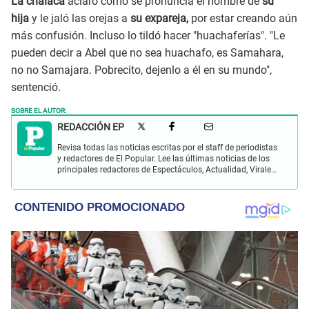
La chalaca
aclaró cómo se pronuncia el nombre de
su
hija
y le jaló las orejas a
su expareja,
por estar creando aún
más confusión. Incluso lo tildó hacer "huachaferías". "Le
pueden decir a Abel que no sea huachafo, es Samahara,
no no Samajara. Pobrecito, dejenlo a él en su mundo",
sentenció.
SOBRE EL AUTOR:
REDACCIÓN EP
Revisa todas las noticias escritas por el staff de periodistas
y redactores de El Popular. Lee las últimas noticias de los
principales redactores de Espectáculos, Actualidad, Virales,
Deportes y más.