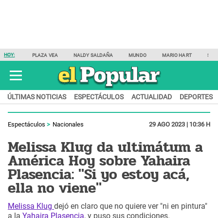
HOY:
PLAZA VEA
NALDY SALDAÑA
MUNDO
MARIO HART
SAM
ÚLTIMAS NOTICIAS
ESPECTÁCULOS
ACTUALIDAD
DEPORTES
Espectáculos
Nacionales
29 AGO 2023 | 10:36 H
Melissa Klug da ultimátum a
América Hoy sobre Yahaira
Plasencia: "Si yo estoy acá,
ella no viene"
Melissa Klug
dejó en claro que no quiere ver "ni en pintura"
a la
Yahaira Plasencia
, y puso sus condiciones.