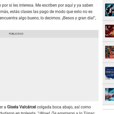
 por si les interesa. Me escriben por aquí y ya saben
más, estás clases las pago de modo que esto no es
 encuentra algo bueno, lo decimos. ¡Besos y gran día!",
er a
Gisela Valcárcel
colgada boca abajo, así como
dudaron en trolearla. "¡Wow! ¡Te agarraron a lo Túpac