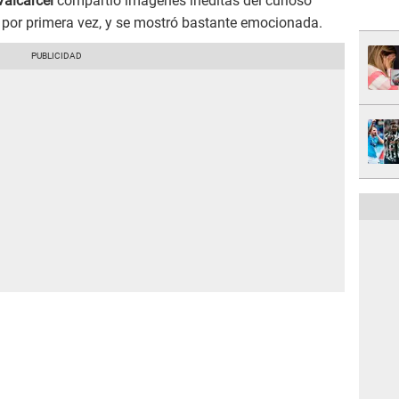
Valcárcel
compartió imágenes inéditas del curioso
por primera vez, y se mostró bastante emocionada.