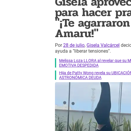
Gisela aprovec
para hacer pra
"¡Te agarraro
Amaru!"
Por
28 de julio
,
Gisela Valcárcel
decid
ayuda a "liberar tensiones".
Melissa Loza LLORA al revelar que su M
EMOTIVA DESPEDIDA
Hija de Patty Wong revela su UBICACIÓN
ASTRONÓMICA DEUDA