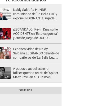
Naldy Saldaña HUNDE
comunicado de 'La Bella Luz' y
expone INDIGNANTE jugada
para DEFENDER a director:
"Que he tenido algo..."
¡ESCÁNDALO! Kevin Díaz sufre
ACCIDENTE en 'Esto es guerra'
y cae de juego de OCHO
METROS de altura: "La
colchoneta se rompe..."
Exponen video de Naldy
Saldaña LLORANDO delante de
compañeros de 'La Bella Luz' y
director denunciado: "La gente
que te da de comer"
A pocos días del estreno,
fallece querida actriz de ‘Spider-
Man’: Revelan sus últimos
momentos de vida