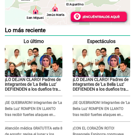
Lo más reciente
Lo último
Espectáculos
¡LO DEJAN CLARO! Padres de
¡LO DEJAN CLARO! Padres de
integrantes de 'La Bella Luz'
integrantes de 'La Bella Luz'
DEFIENDEN a los dueños tras
DEFIENDEN a los dueños tras
denuncia: “Nunca vimos
denuncia: “Nunca vimos
nada...”
nada...”
¡SE QUEBRARON! Integrantes de 'La
¡SE QUEBRARON! Integrantes de 'La
Bella Luz' ROMPEN EN LLANTO
Bella Luz' ROMPEN EN LLANTO
tras recibir fuertes ataques en
tras recibir fuertes ataques en
redes por DENUNCIA de acoso
redes por DENUNCIA de acoso
contra Naldy Saldaña
contra Naldy Saldaña
Atención médica GRATUTITA este 8
¡CON EL CORAZÓN ROTO!
de agosto: revisa el lugar y los
Rosangela Espinoza conmueve