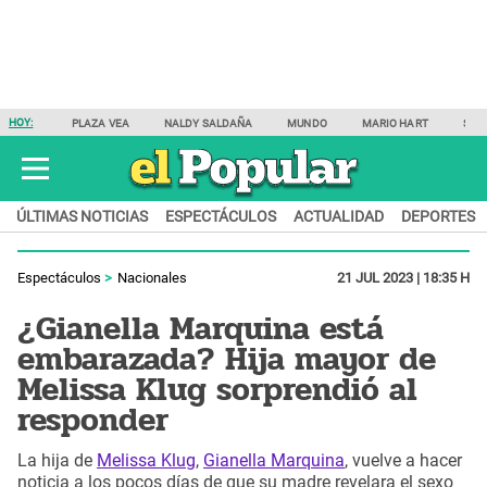
HOY:
PLAZA VEA
NALDY SALDAÑA
MUNDO
MARIO HART
SAM
ÚLTIMAS NOTICIAS
ESPECTÁCULOS
ACTUALIDAD
DEPORTES
Espectáculos
Nacionales
21 JUL 2023 | 18:35 H
¿Gianella Marquina está
embarazada? Hija mayor de
Melissa Klug sorprendió al
responder
La hija de
Melissa Klug
,
Gianella Marquina
, vuelve a hacer
noticia a los pocos días de que su madre revelara el sexo