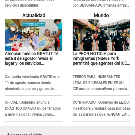
servicios disponibles
con DESGARRADOR mensaje tras
terrible pérdida: "Descansa en
Actualidad
Mundo
paz..."
Atención médica GRATUTITA
La PEOR NOTICIA para
este 8 de agosto: revisa el
inmigrantes | Nueva York
lugar y los servicios
permitirá que agentes del ICE
disponibles
si puedan CUBRIRSE EL
ROSTRO
Campaña veterinaria GRATIS este
TERROR PARA INMIGRANTES
11 de agosto: conoce dónde
LEGALES E ILEGALES EN EE.UU. |
atenderán a perros y gatos sin
ICE aumenta operativos y arrestos
costo
a extranjeros en aeropuertos
OFICIAL | Gobierno anuncia
CONFIRMADO | Gobierno de EE.UU.
DRÁSTICO CAMBIO en los feriados
investigará y visitará casa por casa
a nivel nacional: revisa como
de las personas que TENGAN ESTE
quedarán los DÍAS LIBRES
TRABAJO