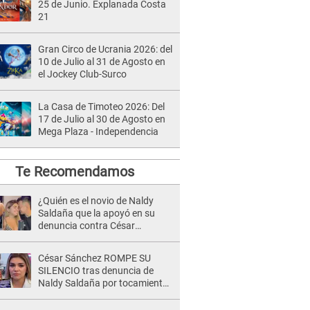
25 de Junio. Explanada Costa
21
Gran Circo de Ucrania 2026: del
10 de Julio al 31 de Agosto en
el Jockey Club-Surco
La Casa de Timoteo 2026: Del
17 de Julio al 30 de Agosto en
Mega Plaza - Independencia
Te Recomendamos
¿Quién es el novio de Naldy
Saldaña que la apoyó en su
denuncia contra César
Sánchez y confrontó al dueño
de 'La Bella Luz'?
César Sánchez ROMPE SU
SILENCIO tras denuncia de
Naldy Saldaña por tocamientos
indebidos: "Pido respetar la
presunción de inocencia"