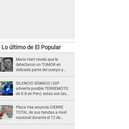
Lo último de El Popular
Mario Hart revela que le
detectaron un TUMOR en
delicada parte del cuerpo y
expone diagnóstico: "Dolores
muy fuertes..."
SILENCIO SÍSMICO | IGP
advierte posible TERREMOTO
de 8.8 en Perú: estas son las
zonas más expuestas
Plaza Vea anuncia CIERRE
TOTAL de sus tiendas a nivel
nacional durante el 12 de
agosto por este MOTIVO