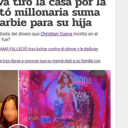
a tiró la casa por la
tó millonaria suma
arbie para su hija
allada del dinero que
Christian Cueva
invirtió en el
 fue?
AMÁ FALLECIÓ tras luchar contra el cáncer y le dedican
 tras darse a conocer que su mamá dejó a su familia con