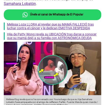
Samahara Lobatón
.
Únete al canal de Whatsapp de El Popular
Melissa Loza LLORA al revelar que su MAMÁ FALLECIÓ tras
luchar contra el cáncer y le dedican EMOTIVA DESPEDIDA
Hija de Patty Wong revela su UBICACIÓN tras darse a conocer
que su mamá dejó a su familia con ASTRONÓMICA DEUDA
Melissa Klug revela que no ha conversado con Youna luego de que su hija Samahara
Lobatón fuera ampayada con el amigo de Jefferson Farfán.
Fuente: Mande quien mande /
Amor y fuego / Instagram
-
Crédito: Composición El Popular