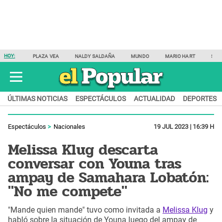
HOY:
PLAZA VEA
NALDY SALDAÑA
MUNDO
MARIO HART
SAM
ÚLTIMAS NOTICIAS
ESPECTÁCULOS
ACTUALIDAD
DEPORTES
Espectáculos
Nacionales
19 JUL 2023 | 16:39 H
Melissa Klug descarta
conversar con Youna tras
ampay de Samahara Lobatón:
"No me compete"
"Mande quien mande" tuvo como invitada a
Melissa Klug
y
habló sobre la situación de Youna luego del ampay de