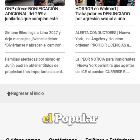
ONP ofrece BONIFICACIÓN
HORROR en Walmart |
ADICIONAL del 25% a
Trabajador es DENUNCIADO
jubilados que cumplan este
por agresión sexual a una
REQUISITO: revisa si accedes
cliente y su respuesta
aquí
INDIGNÓ A TODOS
Simone Biles llega a Lima 2027 y
ALERTA CONDUCTORES | Nueva
deja mensaje a jóvenes atletas:
York, Los Ángeles y Houston
“Diviértanse y abracen el camino”
ordenan PROHIBIR LICENCIAS a
quienes no presenten ESTE
DOCUMENTO
Familias afectadas por sismo en
La PEOR NOTICIA para inmigrantes
Junín podrán obtener títulos de
| Nueva York permitirá que agentes
propiedad tras importante acuerdo
del ICE si puedan CUBRIRSE EL
de Cofopri
ROSTRO
Regresar al inicio