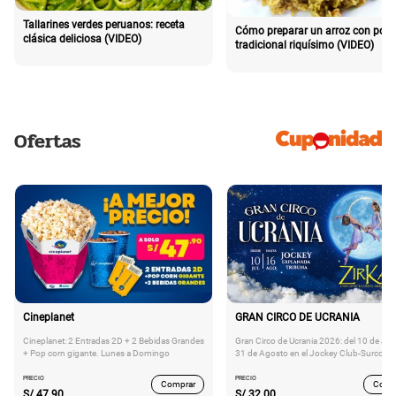
Tallarines verdes peruanos: receta
Cómo preparar un arroz con poll
clásica deliciosa (VIDEO)
tradicional riquísimo (VIDEO)
Ofertas
Cineplanet
GRAN CIRCO DE UCRANIA
Cineplanet: 2 Entradas 2D + 2 Bebidas Grandes
Gran Circo de Ucrania 2026: del 10 de Juli
+ Pop corn gigante. Lunes a Domingo
31 de Agosto en el Jockey Club-Surco
PRECIO
PRECIO
Comprar
Comp
S/
47.90
S/
32.00