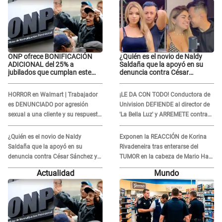
ONP ofrece BONIFICACIÓN
¿Quién es el novio de Naldy
ADICIONAL del 25% a
Saldaña que la apoyó en su
jubilados que cumplan este
denuncia contra César
REQUISITO: revisa si accedes
Sánchez y confrontó al dueño
aquí
de 'La Bella Luz'?
HORROR en Walmart | Trabajador
¡LE DA CON TODO! Conductora de
es DENUNCIADO por agresión
Univision DEFIENDE al director de
sexual a una cliente y su respuesta
'La Bella Luz' y ARREMETE contra
INDIGNÓ A TODOS
Naldy Saldaña: “Muchas
amantes...”
¿Quién es el novio de Naldy
Exponen la REACCIÓN de Korina
Saldaña que la apoyó en su
Rivadeneira tras enterarse del
denuncia contra César Sánchez y
TUMOR en la cabeza de Mario Hart:
confrontó al dueño de 'La Bella
"Ella estaba muy..."
Actualidad
Mundo
Luz'?