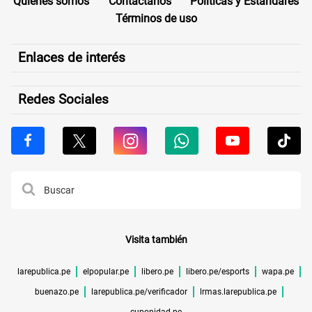
Quiénes somos
Contáctanos
Políticas y Estándares
Términos de uso
Enlaces de interés
Redes Sociales
Visita también
larepublica.pe
elpopular.pe
libero.pe
libero.pe/esports
wapa.pe
buenazo.pe
larepublica.pe/verificador
lrmas.larepublica.pe