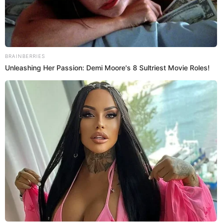
PUEDES VER:
Milena Zárate llama "inocente" a Magaly Medina
por creerle a Greissy Ortega: "Te lo dije"
El post de Melissa Klug que generó el
desparche de Metiche
L a empresaria decidió abrir la 'cajita de preguntas'
en
Instagram
para poder charlar con sus seguidores. Ante
ello, eligió la siguiente pregunta: "¿Qué sensación tienes
después de años, tener a tu sexto bebé?", ante ello
Melissa
Klug
responde: "Muchas. La sensación de encontrarme en