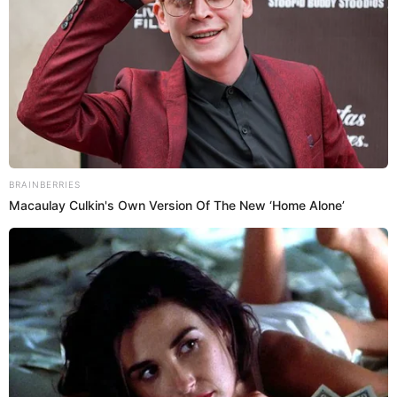
respondió de una mala manera “¿Sabías pagar Karla en la
vida algo? – risas-”.
Pese a los ataques de Kurt Villavicencio,
Karla Tarazona
dejó bien en claro que ella se ha pagado varias cosas.
“Todo lo he pagado con mi dinero, un beso para mi amiga
Gladys, seguro a ti también te ha cortado por eso dices
eso”, fueron las palabras de Karla Tarazona.