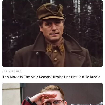
Ante ello el también conductor de
Préndete
se quedó
sorprendido y solo atinó a decir “¿Vas a pagar?”, y Karla
muy segura aseguró que, si pagaba lo que ella consumía,
sin embargo,
Kurt Villavicencio
no le creyó nada y le