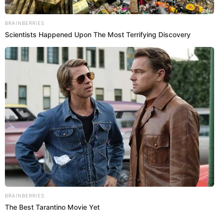
Kurt Villavicencio
al enterarse de que Karla asistiría al local
de las alitas que estaban presentando en vivo dijo lo
siguiente: “Ya te veo Karla metida en el local haciendo las
historias de Instagram y TikTok”, pero la conductora de
Préndete no se quedó callada y le respondió, “¿Por qué
todo tiene que ser canje?”.