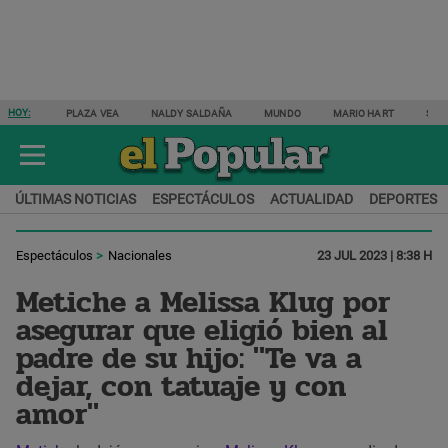
HOY:
PLAZA VEA
NALDY SALDAÑA
MUNDO
MARIO HART
SAM
ÚLTIMAS NOTICIAS
ESPECTÁCULOS
ACTUALIDAD
DEPORTES
Espectáculos
Nacionales
23 JUL 2023 | 8:38 H
Metiche a Melissa Klug por
asegurar que eligió bien al
padre de su hijo: "Te va a
dejar, con tatuaje y con
amor"