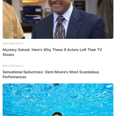
PUEDES VER:
La misteriosa razón por la que Ada Chura
abandonó la fama y empezó de cero en el
extranjero cuidando niños y ancianos
Jesús Barco agradece a Melissa Klug
por darle la dicha de ser padre
“No puedo describir el momento por el cual estoy pasando.
Me alegra bastante el cambio que ha tenido el grupo, las
ganas de querer salir adelante y gracias a Dios puedo
apoyar con goles”, declaró.
Asimismo, Barco continuó con su alegría. “Son las ganas
de querer ganar el partido. Sabíamos cómo iba a ser el
encuentro y la forma de que teníamos que jugarlo, y este
es el resultado. Estoy feliz por los compañeros, que
entraron y jugaron. Hay que escalar y debemos ganar
todo”, agregó.