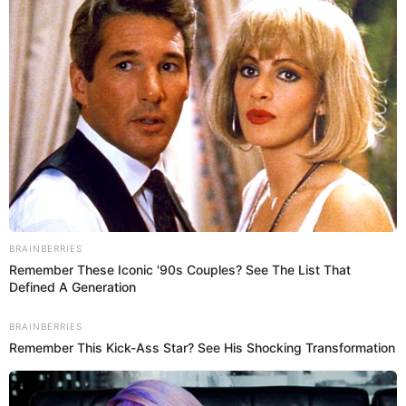
Aprovechó el momento para elogiar una vez más al padre
de su futura criatura, el deportista peruano
Jesús Barco
:
"Con la
tranquilidad que elegí bien al padre de mi hijo/hija
,
sé que será un buen padre, ¡eso lo noté siempre por sus
valores y crianza en casa!" Esta no es la primera vez que la
chalaca ocupa alguna oportunidad para elogiar a su
actual pareja.