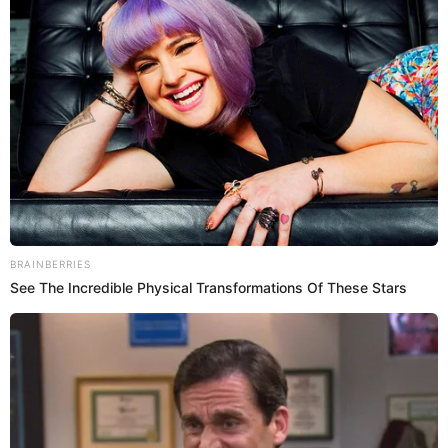
PUEDES VER:
Giuseppe Benignini humilla a Carlos Cacho y
revela íntimos chats: "Eres un asqueroso
acosador"
La verdadera razón por la que
Melissa Klug y Jesús Barco no lucen
su amor en redes sociales
En una simple y corta respuesta,
Melissa Klug
reveló que
para tristeza de sus haters ella y el futbolista del
Sport
Boys
estarían más felices que nunca, y que solo habrían
decidido ya no exhibir su romance en fotografías.
"No subimos muchas fotos, pero nadie sabe lo felices que
somos juntos", así lo dejó bien claro la empresaria en su
cuenta oficial de Instagram, donde compartió con sus fans
algunos de sus momentos con
Jesús Barco
y echando por
tierra los rumores de una separación.