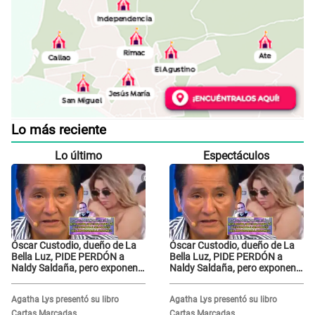
Lo más reciente
Lo último
Espectáculos
Óscar Custodio, dueño de La
Óscar Custodio, dueño de La
Bella Luz, PIDE PERDÓN a
Bella Luz, PIDE PERDÓN a
Naldy Saldaña, pero exponen
Naldy Saldaña, pero exponen
audio donde le reclama por
audio donde le reclama por
VIDEOS: "No hay necesidad de
VIDEOS: "No hay necesidad de
Agatha Lys presentó su libro
Agatha Lys presentó su libro
grabar"
grabar"
Cartas Marcadas
Cartas Marcadas