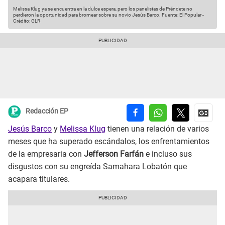
Melissa Klug ya se encuentra en la dulce espera, pero los panelistas de Préndete no
perdieron la oportunidad para bromear sobre su novio Jesús Barco.
Fuente: El Popular
-
Crédito: GLR
Redacción EP
Jesús Barco
y
Melissa Klug
tienen una relación de varios
meses que ha superado escándalos, los enfrentamientos
de la empresaria con
Jefferson Farfán
e incluso sus
disgustos con su engreída Samahara Lobatón que
acapara titulares.