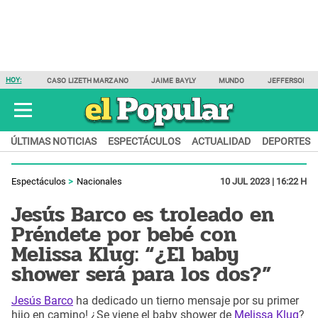
HOY:
CASO LIZETH MARZANO
JAIME BAYLY
MUNDO
JEFFERSON F
ÚLTIMAS NOTICIAS
ESPECTÁCULOS
ACTUALIDAD
DEPORTES
Espectáculos
Nacionales
10 JUL 2023 | 16:22 H
Jesús Barco es troleado en
Préndete por bebé con
Melissa Klug: “¿El baby
shower será para los dos?”
Jesús Barco
ha dedicado un tierno mensaje por su primer
hijo en camino! ¿Se viene el baby shower de
Melissa Klug
?