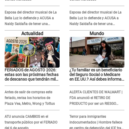
Esposa del director musical de La
Esposa del director musical de La
Bella Luz lo defiende y ACUSA a
Bella Luz lo defiende y ACUSA a
Naldy Saldaña de tener una
Naldy Saldaña de tener una
relación con él y otros integrantes
relación con él y otros integrantes
Actualidad
Mundo
FERIADOS de AGOSTO 2026:
¿Tu familiar es un beneficiario
estas son las próximas fechas
del Seguro Social o Medicare
de descanso que tendrán miles
en EE.UU.? Así debes informar
de peruanos
sobre su muerte para EVITAR
COBROS
Antes de salir de compras este
ALERTA CLIENTES DE WALMART |
feriado, revisa los horarios de
FDA anunció el RETIRO DE
Plaza Vea, Metro, Wong y Tottus
PRODUCTO por ser un RIESGO
MORTAL para consumidores: ¿Cuál
es?
ATU anuncia CAMBIOS en el
Terror para inmigrantes
transporte público por el FERIADO
indocumentados | Hombre fallece
del 6 de agosto
en centro de detención del ICE tras