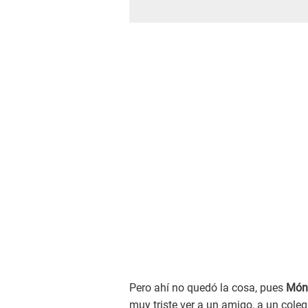
Pero ahí no quedó la cosa, pues
Móni
muy triste ver a un amigo, a un cole