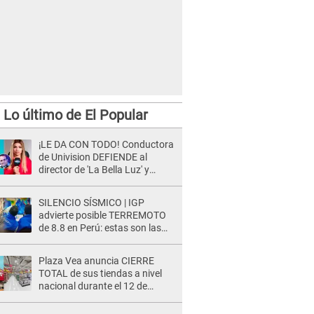
Lo último de El Popular
¡LE DA CON TODO! Conductora
de Univision DEFIENDE al
director de 'La Bella Luz' y
ARREMETE contra Naldy
Saldaña: “Muchas amantes...”
SILENCIO SÍSMICO | IGP
advierte posible TERREMOTO
de 8.8 en Perú: estas son las
zonas más expuestas
Plaza Vea anuncia CIERRE
TOTAL de sus tiendas a nivel
nacional durante el 12 de
agosto por este MOTIVO