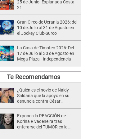
25 de Junio. Explanada Costa
21
Gran Circo de Ucrania 2026: del
10 de Julio al 31 de Agosto en
el Jockey Club-Surco
La Casa de Timoteo 2026: Del
17 de Julio al 30 de Agosto en
Mega Plaza - Independencia
Te Recomendamos
¿Quién es el novio de Naldy
Saldaña que la apoyó en su
denuncia contra César
Sánchez y confrontó al dueño
de 'La Bella Luz'?
Exponen la REACCIÓN de
Korina Rivadeneira tras
enterarse del TUMOR en la
cabeza de Mario Hart: "Ella
estaba muy..."