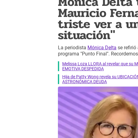
Mónica Delta 
Mauricio Fern
triste ver a 
situación"
La periodista
Mónica Delta
se refirió
programa "Punto Final". Recordemos 
Melissa Loza LLORA al revelar que su M
EMOTIVA DESPEDIDA
Hija de Patty Wong revela su UBICACIÓN
ASTRONÓMICA DEUDA