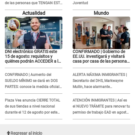
de las personas que TENGAN ESTE
Juventud
TRABAJO
Actualidad
Mundo
DNI electrónico GRATIS este
CONFIRMADO | Gobierno de
15 de agosto: requisitos y
EE.UU. investigará y visitará
quiénes podrán ACCEDER a la
casa por casa de las personas
campaña
que TENGAN ESTE TRABAJO
CONFIRMADO | Aumento del
ALERTA MÁXIMA INMIGRANTES |
SUELDO MÍNIMO se dará en DOS
Secretario del DHS, Markwayne
PARTES: conoce la medida oficial
Mullin, hace alarmante
del Ministerio de Economía
declaración: "Ahora vamos por
ellos"
Plaza Vea anuncia CIERRE TOTAL
ATENCIÓN INMIGRANTES | Así es
de sus tiendas a nivel nacional
el NUEVO TRÁMITE para renovar tu
durante el 12 de agosto por este
permiso de trabajo EAD en agosto
MOTIVO
del 2026
Regresar al inicio