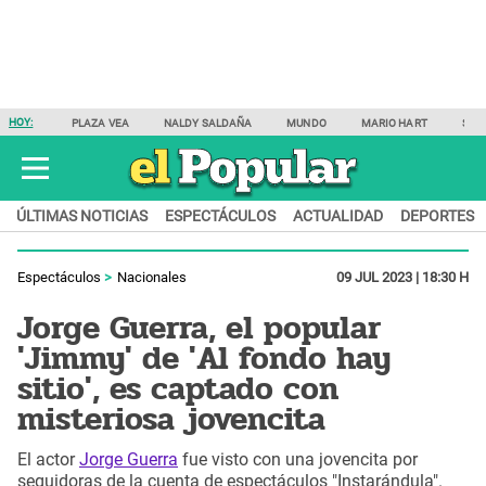
HOY:
PLAZA VEA
NALDY SALDAÑA
MUNDO
MARIO HART
SAM
ÚLTIMAS NOTICIAS
ESPECTÁCULOS
ACTUALIDAD
DEPORTES
Espectáculos
Nacionales
09 JUL 2023 | 18:30 H
Jorge Guerra, el popular
'Jimmy' de 'Al fondo hay
sitio', es captado con
misteriosa jovencita
El actor
Jorge Guerra
fue visto con una jovencita por
seguidoras de la cuenta de espectáculos "Instarándula".