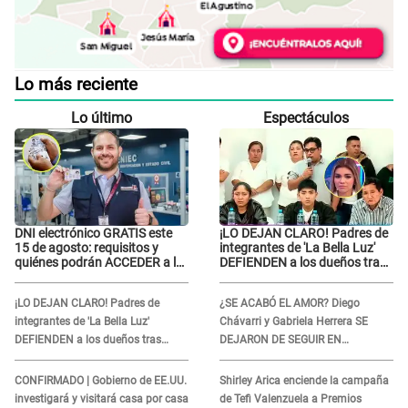
Lo más reciente
Lo último
Espectáculos
DNI electrónico GRATIS este
¡LO DEJAN CLARO! Padres de
15 de agosto: requisitos y
integrantes de 'La Bella Luz'
quiénes podrán ACCEDER a la
DEFIENDEN a los dueños tras
campaña
denuncia: “Nunca vimos
nada...”
¡LO DEJAN CLARO! Padres de
¿SE ACABÓ EL AMOR? Diego
integrantes de 'La Bella Luz'
Chávarri y Gabriela Herrera SE
DEFIENDEN a los dueños tras
DEJARON DE SEGUIR EN
denuncia: “Nunca vimos nada...”
INSTAGRAM y él ANUNCIÓ SU
RENUNCIA A SU PODCAST
CONFIRMADO | Gobierno de EE.UU.
Shirley Arica enciende la campaña
investigará y visitará casa por casa
de Tefi Valenzuela a Premios