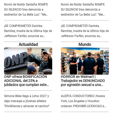
es justo atacar a otra mujer"
es justo atacar a otra mujer"
Novio de Naldy Saldaña ROMPE
Novio de Naldy Saldaña ROMPE
SU SILENCIO tras denuncia a
SU SILENCIO tras denuncia a
exdirector de 'La Bella Luz': "Me
exdirector de 'La Bella Luz': "Me
basta con que ella esté bien"
basta con que ella esté bien"
¡SE COMPROMETIÓ! Darinka
¡SE COMPROMETIÓ! Darinka
Ramírez, madre de la última hija de
Ramírez, madre de la última hija de
Jefferson Farfán, anuncia su
Jefferson Farfán, anuncia su
compromiso: "Sí, para siempre"
compromiso: "Sí, para siempre"
Actualidad
Mundo
ONP ofrece BONIFICACIÓN
HORROR en Walmart |
ADICIONAL del 25% a
Trabajador es DENUNCIADO
jubilados que cumplan este
por agresión sexual a una
REQUISITO: revisa si accedes
cliente y su respuesta
aquí
INDIGNÓ A TODOS
Simone Biles llega a Lima 2027 y
ALERTA CONDUCTORES | Nueva
deja mensaje a jóvenes atletas:
York, Los Ángeles y Houston
“Diviértanse y abracen el camino”
ordenan PROHIBIR LICENCIAS a
quienes no presenten ESTE