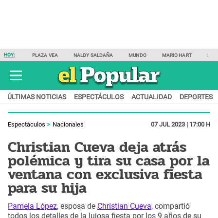
HOY:
PLAZA VEA
NALDY SALDAÑA
MUNDO
MARIO HART
SAM
ÚLTIMAS NOTICIAS
ESPECTÁCULOS
ACTUALIDAD
DEPORTES
Espectáculos
Nacionales
07 JUL 2023 | 17:00 H
Christian Cueva deja atrás
polémica y tira su casa por la
ventana con exclusiva fiesta
para su hija
Pamela López
, esposa de
Christian Cueva,
compartió
todos los detalles de la lujosa fiesta por los 9 años de su