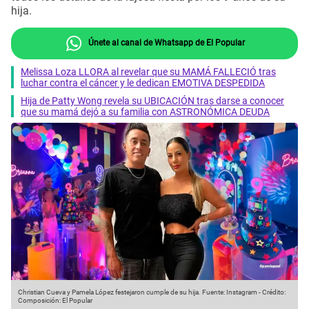
hija.
Únete al canal de Whatsapp de El Popular
Melissa Loza LLORA al revelar que su MAMÁ FALLECIÓ tras
luchar contra el cáncer y le dedican EMOTIVA DESPEDIDA
Hija de Patty Wong revela su UBICACIÓN tras darse a conocer
que su mamá dejó a su familia con ASTRONÓMICA DEUDA
Christian Cueva y Pamela López festejaron cumple de su hija.
Fuente: Instagram
-
Crédito:
Composición: El Popular