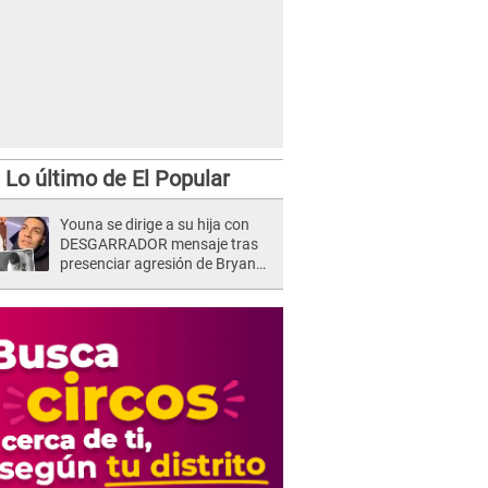
Lo último de El Popular
Youna se dirige a su hija con
DESGARRADOR mensaje tras
presenciar agresión de Bryan
Torres a Samahara Lobatón:
"Perdóname mi amor"