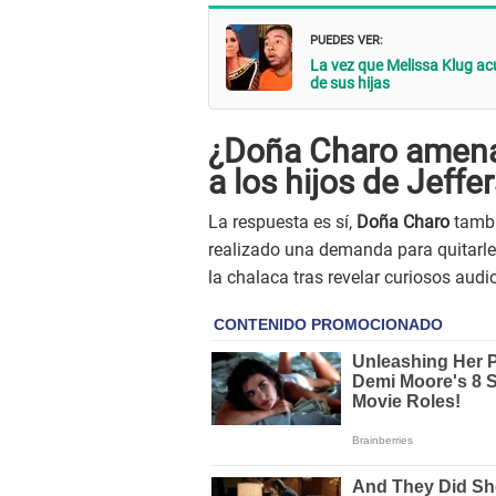
PUEDES VER:
La vez que Melissa Klug ac
de sus hijas
¿Doña Charo amenaz
a los hijos de Jeffe
La respuesta es sí,
Doña Charo
tambi
realizado una demanda para quitarle
la chalaca tras revelar curiosos audi